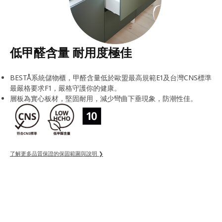
低甲醛含量 耐用度極佳
BESTÅ系統儲物櫃，甲醛含量低於歐盟最高規範E1及台灣CNS標準
最嚴格要求F1，嚴格守護你的健康。
層板為實心板材，堅固耐用，減少彎曲下垂現象，防潮性佳。
了解更多品質保證的保固範圍與說明 ❯