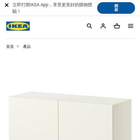
立即打開IKEA App，享受更美好的購物體
開
啟
驗！
首頁
產品