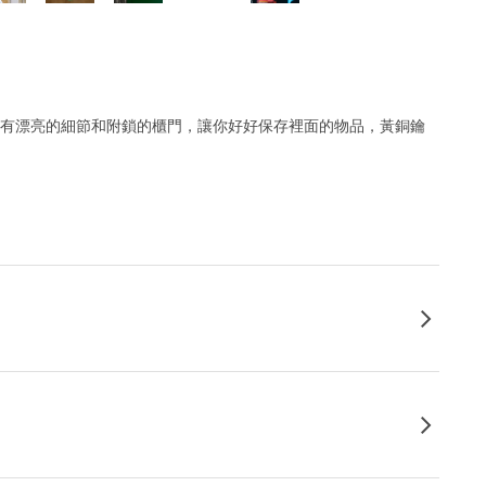
5收納櫃有漂亮的細節和附鎖的櫃門，讓你好好保存裡面的物品，黃銅鑰