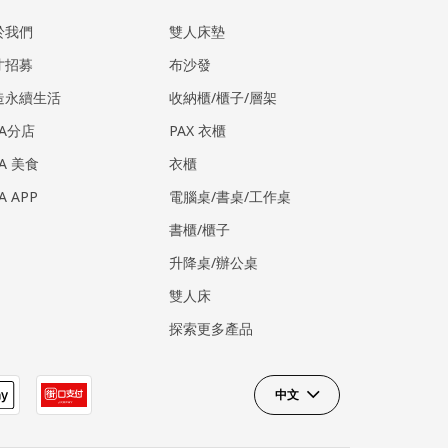
於我們
雙人床墊
才招募
布沙發
造永續生活
收納櫃/櫃子/層架
EA分店
PAX 衣櫃
EA 美食
衣櫃
EA APP
電腦桌/書桌/工作桌
書櫃/櫃子
升降桌/辦公桌
雙人床
探索更多產品
中文