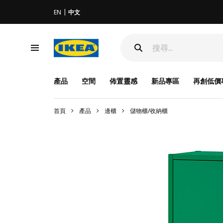
EN
中文
產品
空間
佈置靈感
新品專區
再創低價
首頁
產品
邊櫃
儲物櫃/收納櫃