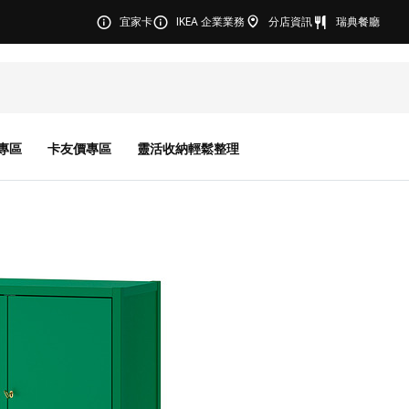
宜家卡
IKEA 企業業務
分店資訊
瑞典餐廳
專區
卡友價專區
靈活收納輕鬆整理