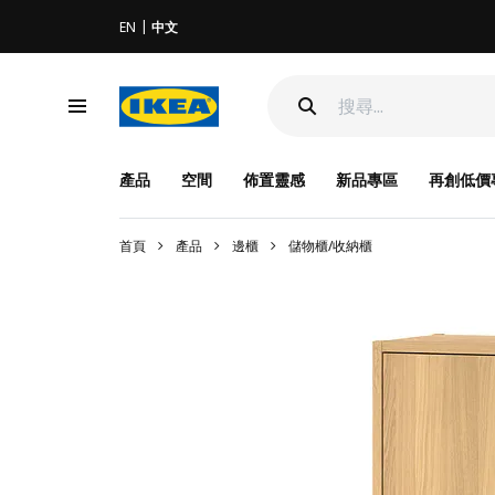
EN
中文
產品
空間
佈置靈感
新品專區
再創低價
首頁
產品
邊櫃
儲物櫃/收納櫃