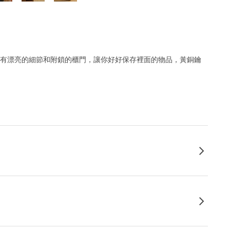
5收納櫃有漂亮的細節和附鎖的櫃門，讓你好好保存裡面的物品，黃銅鑰