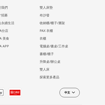
於我們
雙人床墊
才招募
布沙發
造永續生活
收納櫃/櫃子/層架
EA分店
PAX 衣櫃
EA 美食
衣櫃
EA APP
電腦桌/書桌/工作桌
書櫃/櫃子
升降桌/辦公桌
雙人床
探索更多產品
中文