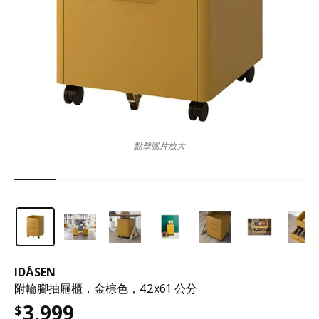
點擊圖片放大
IDÅSEN
附輪腳抽屜櫃，金棕色，42x61 公分
3,999
$