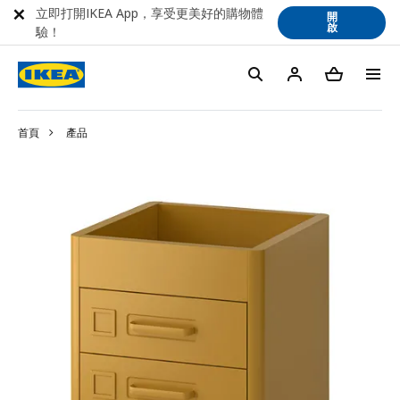
立即打開IKEA App，享受更美好的購物體
開
啟
驗！
首頁
產品