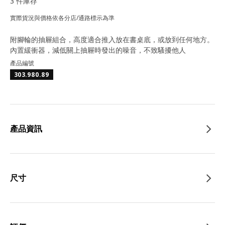
3 件庫存
實際貨況與價格依各分店/通路標示為準
附腳輪的抽屜組合，高度適合推入放在書桌底，或放到任何地方。
內置緩衝器，減低關上抽屜時發出的噪音，不致騷擾他人
產品編號
303.980.89
產品資訊
尺寸