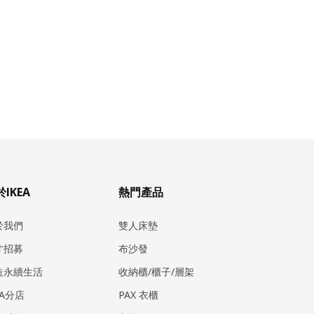
IKEA
熱門產品
於我們
雙人床墊
才招募
布沙發
造永續生活
收納櫃/櫃子/層架
EA分店
PAX 衣櫃