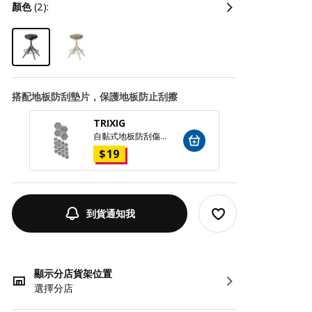
顏色
(2):
搭配地板防刮墊片，保護地板防止刮擦
TRIXIG
UPPS
自黏式地板防刮傷墊片 20件裝, 灰色
$
19
$
10
到貨通知我
顯示分店貨架位置
選擇分店