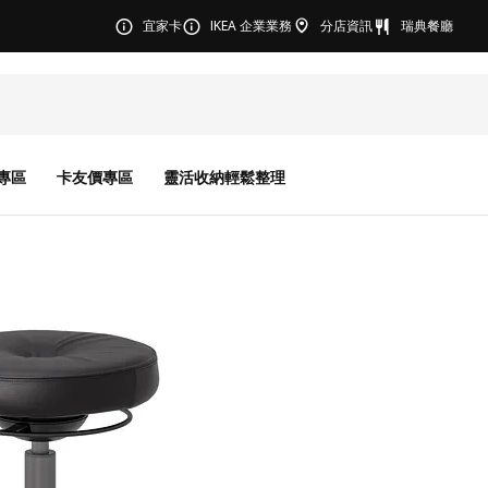
宜家卡
IKEA 企業業務
分店資訊
瑞典餐廳
專區
卡友價專區
靈活收納輕鬆整理