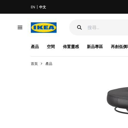
EN
中文
產品
空間
佈置靈感
新品專區
再創低價
首頁
產品