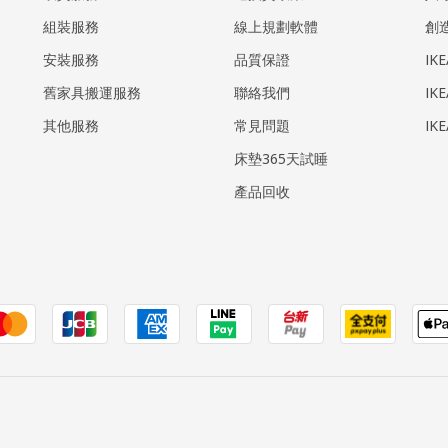
組裝服務
線上規劃軟體
創
安裝服務
品質保證
IK
​舊家具搬運服務
聯絡我們
IK
其他服務
常見問題
IK
床墊365天試睡
產品回收