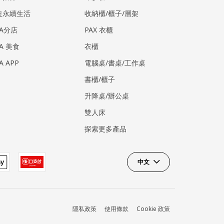
造永續生活
收納櫃/櫃子/層架
EA分店
PAX 衣櫃
EA 美食
衣櫃
EA APP
電腦桌/書桌/工作桌
書櫃/櫃子
升降桌/辦公桌
雙人床
探索更多產品
中文
隱私政策
使用條款
Cookie 政策