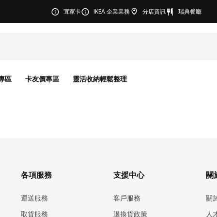
宜家卡
IKEA 企業業務
分店資訊
瑞典餐廳
專區
卡友價專區
靈活收納輕鬆整理
各項服務
支援中心
關於
運送服務
客戶服務
關
取貨服務
退換貨政策
人