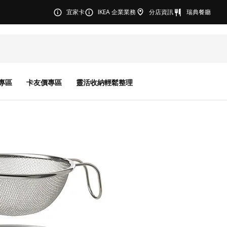
宜家卡
IKEA 企業業務
分店資訊
瑞典餐廳
專區
卡友價專區
靈活收納輕鬆整理