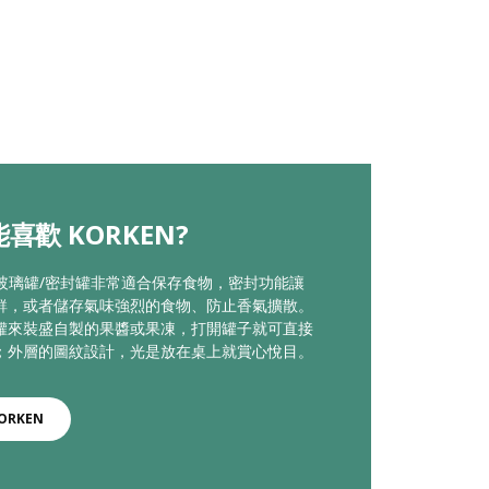
喜歡 KORKEN?
EN玻璃罐/密封罐非常適合保存食物，密封功能讓
鮮，或者儲存氣味強烈的食物、防止香氣擴散。
罐來裝盛自製的果醬或果凍，打開罐子就可直接
；外層的圖紋設計，光是放在桌上就賞心悅目。
ORKEN