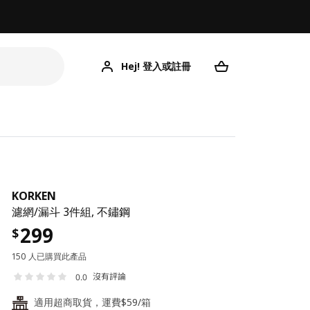
Hej! 登入或註冊
KORKEN
濾網/漏斗 3件組, 不鏽鋼
299
$
150 人已購買此產品
沒有評論
0.0
適用超商取貨，運費$59/箱
24