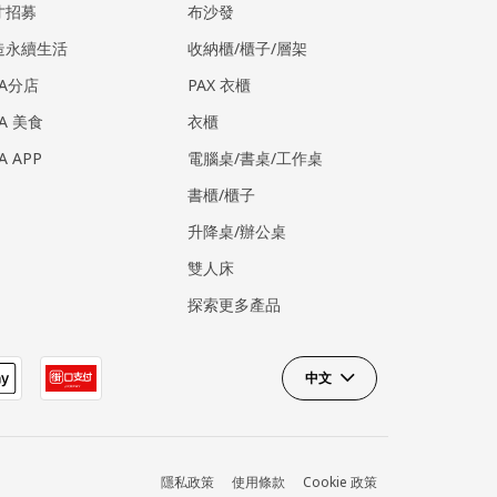
才招募
布沙發
造永續生活
收納櫃/櫃子/層架
EA分店
PAX 衣櫃
EA 美食
衣櫃
EA APP
電腦桌/書桌/工作桌
書櫃/櫃子
升降桌/辦公桌
雙人床
探索更多產品
中文
隱私政策
使用條款
Cookie 政策