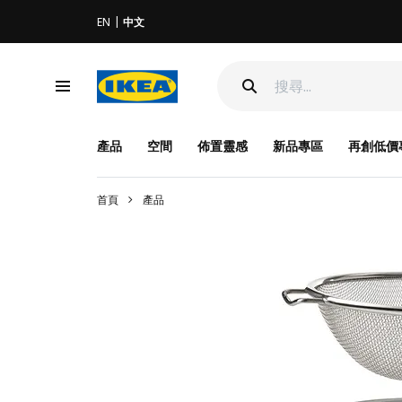
EN
中文
產品
空間
佈置靈感
新品專區
再創低價
首頁
產品