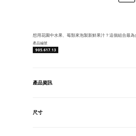
想用花園中水果、莓類來泡製新鮮果汁？這個組合最為
產品編號
905.617.13
產品資訊
尺寸