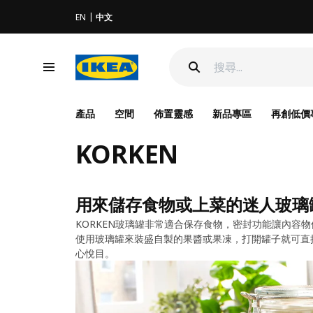
EN
中文
產品
空間
佈置靈感
新品專區
再創低價
KORKEN
用來儲存食物或上菜的迷人玻璃
KORKEN玻璃罐非常適合保存食物，密封功能讓內容
使用玻璃罐來裝盛自製的果醬或果凍，打開罐子就可直
心悅目。