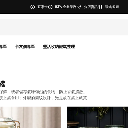
宜家卡
IKEA 企業業務
分店資訊
瑞典餐廳
專區
卡友價專區
靈活收納輕鬆整理
罐
物保鮮，或者儲存氣味強烈的食物、防止香氣擴散。
接上桌食用；外層的圖紋設計，光是放在桌上就賞