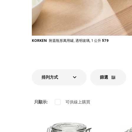
KORKEN
附蓋瓶形萬用罐, 透明玻璃, 1 公升
$
79
排列方式
篩選​
只顯示
:
可供線上購買