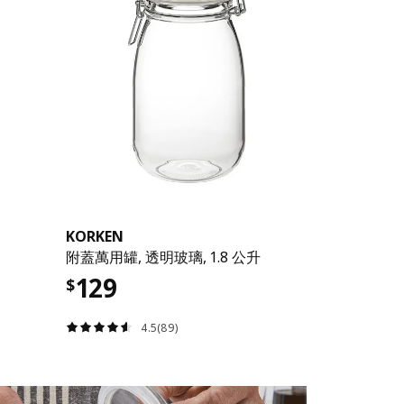
KORKEN
附蓋萬用罐, 透明玻璃, 1.8 公升
129
$
4.5(89)