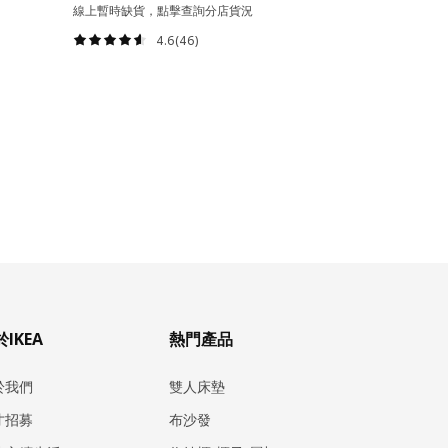
線上暫時缺貨，點擊查詢分店貨況
4.6(46)
IKEA
熱門產品
於我們
雙人床墊
才招募
布沙發