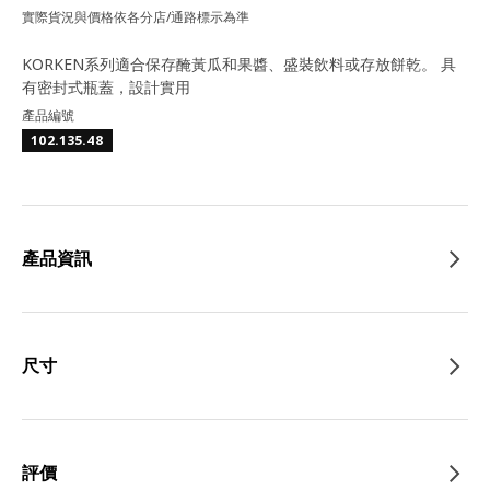
實際貨況與價格依各分店/通路標示為準
KORKEN系列適合保存醃黃瓜和果醬、盛裝飲料或存放餅乾。 具
有密封式瓶蓋，設計實用
產品編號
102.135.48
產品資訊
尺寸
評價