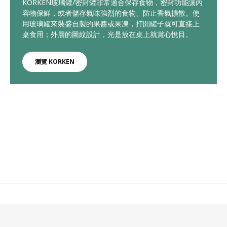
KORKEN玻璃罐/密封罐非常適合保存食物，密封功能讓內
容物保鮮，或者儲存氣味強烈的食物、防止香氣擴散。使
用玻璃罐來裝盛自製的果醬或果凍，打開罐子就可直接上
桌食用；外層的圖紋設計，光是放在桌上就賞心悅目。
瀏覽 KORKEN