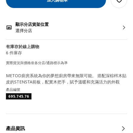
顯示分店貨架位置
選擇分店
有庫存於線上購物
6 件庫存
實際貨況與價格依各分店/通路標示為準
METOD廚房系統為你的夢想廚房帶來無限可能。 搭配深棕梣木貼
皮的STENSTA前板，配實木把手，賦予溫暖和充滿活力的外觀
產品編號
695.745.76
產品資訊