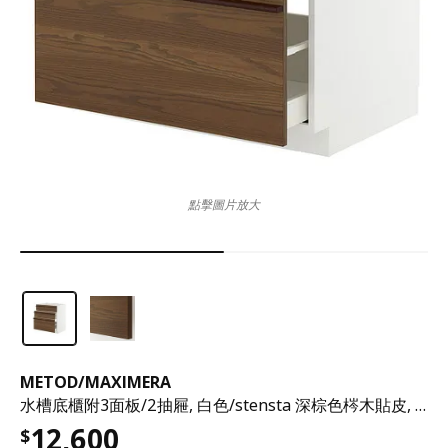
點擊圖片放大
METOD
/
MAXIMERA
水槽底櫃附3面板/2抽屜, 白色/stensta 深棕色梣木貼皮, 80x60x80 公分
12,600
$