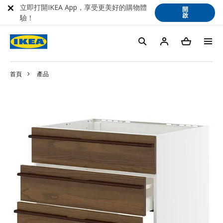
立即打開IKEA App，享受更美好的購物體
開
啟
驗！
首頁
產品