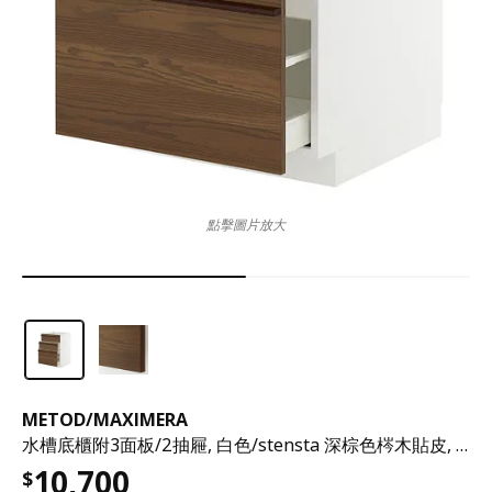
點擊圖片放大
METOD
/
MAXIMERA
水槽底櫃附3面板/2抽屜, 白色/stensta 深棕色梣木貼皮, 60x60x80 公分
10,700
$