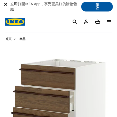
立即打開IKEA App，享受更美好的購物體
開
啟
驗！
首頁
產品