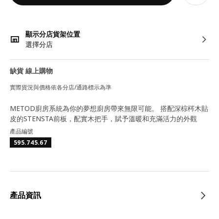
顯示分店貨架位置
選擇分店
缺貨 線上購物
實際貨況與價格依各分店/通路標示為準
METOD廚房系統為你的夢想廚房帶來無限可能。 搭配深棕梣木貼
皮的STENSTA前板，配實木把手，賦予溫暖和充滿活力的外觀
產品編號
595.745.67
產品資訊