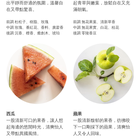
出平靜而舒適的氛圍，溫馨自
起青草與嫩葉，放鬆自在又充
在又帶點驚喜。
滿朝氣。​
前調 杜松子、樹脂、玫瑰
前調 無花果葉、清新草香
中調 玫瑰、番紅花、香料、廣藿香
中調 無花果實、白花、桂花
後調 沉香、檀香、癒創木、琥珀​
後調 零陵香豆
西瓜
蘋果
一股清新可口的果香，讓人想
一股清新馥郁的果香，彷彿咬
起海邊的悠閒時光，清爽怡人
下一口剛採下的蘋果，清爽怡
又帶點異國風情。
人又令人回味。