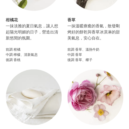
柑橘花
香草
一抹淡雅的夏日氣息，讓人想
一抹溫暖療癒的香氣，散發剛
起陽光明媚的日子，營造出清
烤好的餅乾與香草冰淇淋的甜
新悠閒的氛圍。​
美氣息，安心自在。
前調 柑橘
前調 香草、溫熱牛奶
中調 檸檬、清新氣息
中調 香草
後調 香桃​
後調 香草、椰子​