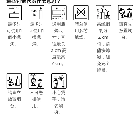
這些符號代表什麼意思？
最多只
最多只
適用蠟
請勿使
當蠟燭
請直立
可使用1
可使用1
燭尺
用多芯
剩餘
放置燭
個小蠟
根蠟
寸：直
蠟燭。
2 cm
台。
燭。
燭。
徑最長
時，請
X cm 高
儘快熄
度最高
滅，避
Y cm。
免完全
燒盡。
請直立
不可懸
小心燙
放置燭
掛使
手，請
台。
用。
勿觸
碰。