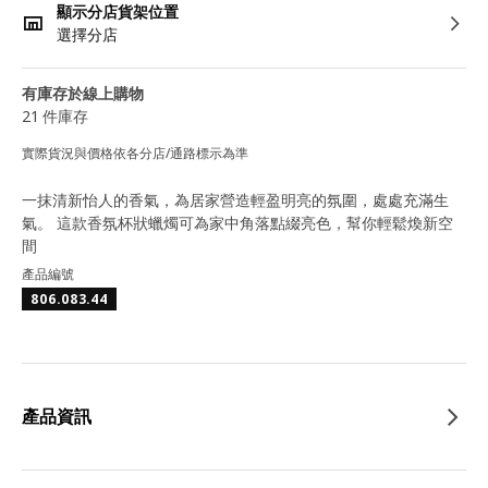
顯示分店貨架位置
選擇分店
有庫存於線上購物
21 件庫存
實際貨況與價格依各分店/通路標示為準
一抹清新怡人的香氣，為居家營造輕盈明亮的氛圍，處處充滿生
氣。 這款香氛杯狀蠟燭可為家中角落點綴亮色，幫你輕鬆煥新空
間
產品編號
806.083.44
產品資訊