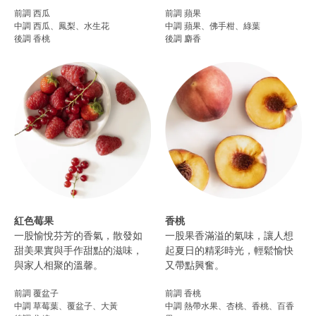
前調 西瓜
前調 蘋果
中調 西瓜、鳳梨、水生花
中調 蘋果、佛手柑、綠葉
後調 香桃
後調 麝香
紅色莓果
香桃
一股愉悅芬芳的香氣，散發如
一股果香滿溢的氣味，讓人想
甜美果實與手作甜點的滋味，
起夏日的精彩時光，輕鬆愉快
與家人相聚的溫馨。
又帶點興奮。
前調 覆盆子
前調 香桃
中調 草莓葉、覆盆子、大黃
中調 熱帶水果、杏桃、香桃、百香