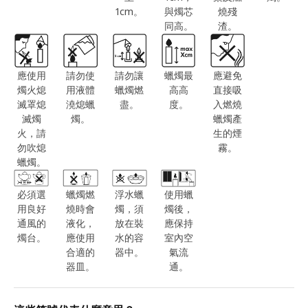
1cm。
與燭芯
燒殘
同高。
渣。
應使用
請勿使
請勿讓
蠟燭最
應避免
燭火熄
用液體
蠟燭燃
高高
直接吸
滅罩熄
澆熄蠟
盡。
度。
入燃燒
滅燭
燭。
蠟燭產
火，請
生的煙
勿吹熄
霧。
蠟燭。
必須選
蠟燭燃
浮水蠟
使用蠟
用良好
燒時會
燭，須
燭後，
通風的
液化，
放在裝
應保持
燭台。
應使用
水的容
室內空
合適的
器中。
氣流
器皿。
通。