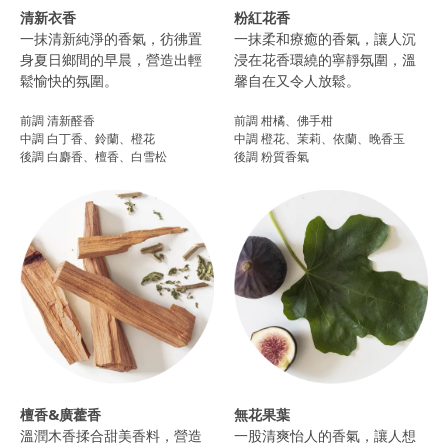
清新衣香
粉紅花香
一抹清新純淨的香氣，彷彿置
一抹柔和療癒的香氣，讓人沉
身夏日鄉間的早晨，營造出輕
浸在花香環繞的寧靜氛圍，溫
鬆愉快的氛圍。
馨自在又令人放鬆。
前調 清新醛香
前調 柑橘、佛手柑
中調 白丁香、鈴蘭、橙花
中調 橙花、茉莉、依蘭、晚香玉
後調 白麝香、檀香、白雪松
後調 粉質香氣
檀香&廣藿香
無花果葉
溫潤木香揉合甜美香料，營造
一股清爽怡人的香氣，讓人想