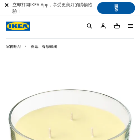
立即打開IKEA App，享受更美好的購物體
開
啟
驗！
家飾用品
香氛、香氛蠟燭