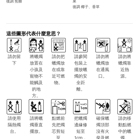
後調 焦糖
果
後調 椰子、香草
這些圖形代表什麼意思？
請勿留
將蠟燭
請勿把
請參閱
請勿將
請勿將
下
放置在
蠟燭放
包裝上
蠟燭放
蠟燭靠
小孩及
在或靠
擺放蠟
在通風
近熱
寵物不
近可燃
燭的安
口。
源。
能觸及
物。
全距
的地
離。
方。
請使用
請將蠟
點燃前
把蠟燭
確保蠟
請勿移
隔熱燭
燭垂直
先把燭
邊緣修
燭頂部
動點燃
台。
擺放。
芯剪短
短至
沒有火
中的蠟
至
1cm，
柴及燃
燭。