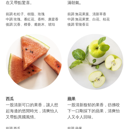
在又帶點驚喜。
滿朝氣。​
前調 杜松子、樹脂、玫瑰
前調 無花果葉、清新草香
中調 玫瑰、番紅花、香料、廣藿香
中調 無花果實、白花、桂花
後調 沉香、檀香、癒創木、琥珀​
後調 零陵香豆
西瓜
蘋果
一股清新可口的果香，讓人想
一股清新馥郁的果香，彷彿咬
起海邊的悠閒時光，清爽怡人
下一口剛採下的蘋果，清爽怡
又帶點異國風情。
人又令人回味。
前調 西瓜
前調 蘋果