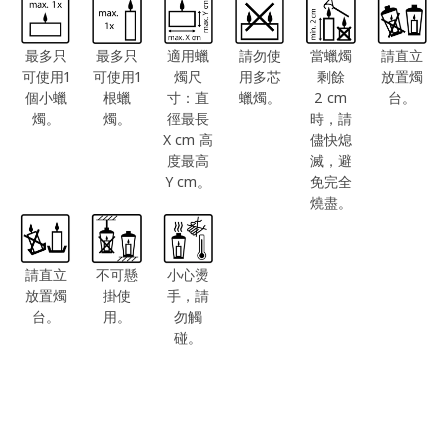
最多只
最多只
適用蠟
請勿使
當蠟燭
請直立
可使用1
可使用1
燭尺
用多芯
剩餘
放置燭
個小蠟
根蠟
寸：直
蠟燭。
2 cm
台。
燭。
燭。
徑最長
時，請
X cm 高
儘快熄
度最高
滅，避
Y cm。
免完全
燒盡。
請直立
不可懸
小心燙
放置燭
掛使
手，請
台。
用。
勿觸
碰。