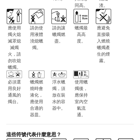
同高。
渣。
應使用
請勿使
請勿讓
蠟燭最
應避免
燭火熄
用液體
蠟燭燃
高高
直接吸
滅罩熄
澆熄蠟
盡。
度。
入燃燒
滅燭
燭。
蠟燭產
火，請
生的煙
勿吹熄
霧。
蠟燭。
必須選
蠟燭燃
浮水蠟
使用蠟
用良好
燒時會
燭，須
燭後，
通風的
液化，
放在裝
應保持
燭台。
應使用
水的容
室內空
合適的
器中。
氣流
器皿。
通。
這些符號代表什麼意思？