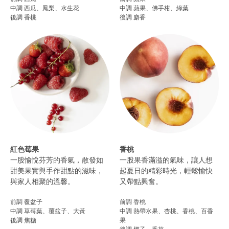
中調 西瓜、鳳梨、水生花
中調 蘋果、佛手柑、綠葉
後調 香桃
後調 麝香
紅色莓果
香桃
一股愉悅芬芳的香氣，散發如
一股果香滿溢的氣味，讓人想
甜美果實與手作甜點的滋味，
起夏日的精彩時光，輕鬆愉快
與家人相聚的溫馨。
又帶點興奮。
前調 覆盆子
前調 香桃
中調 草莓葉、覆盆子、大黃
中調 熱帶水果、杏桃、香桃、百香
後調 焦糖
果