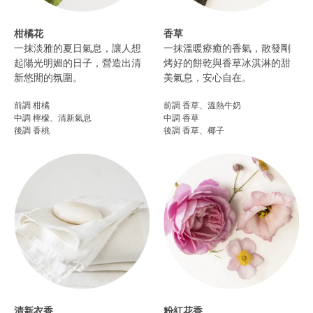
柑橘花
香草
一抹淡雅的夏日氣息，讓人想
一抹溫暖療癒的香氣，散發剛
起陽光明媚的日子，營造出清
烤好的餅乾與香草冰淇淋的甜
新悠閒的氛圍。​
美氣息，安心自在。
前調 柑橘
前調 香草、溫熱牛奶
中調 檸檬、清新氣息
中調 香草
後調 香桃​
後調 香草、椰子​
清新衣香
粉紅花香