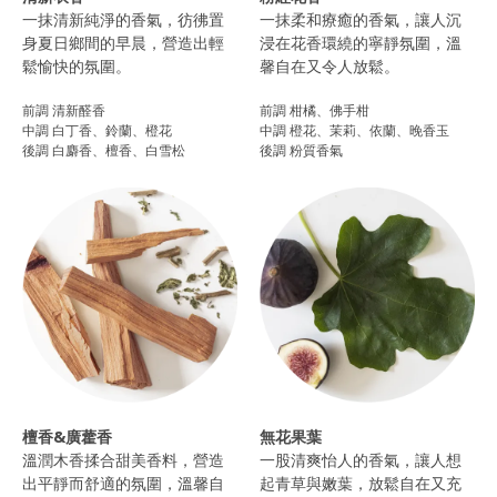
一抹清新純淨的香氣，彷彿置
一抹柔和療癒的香氣，讓人沉
身夏日鄉間的早晨，營造出輕
浸在花香環繞的寧靜氛圍，溫
鬆愉快的氛圍。
馨自在又令人放鬆。
前調 清新醛香
前調 柑橘、佛手柑
中調 白丁香、鈴蘭、橙花
中調 橙花、茉莉、依蘭、晚香玉
後調 白麝香、檀香、白雪松
後調 粉質香氣
檀香&廣藿香
無花果葉
溫潤木香揉合甜美香料，營造
一股清爽怡人的香氣，讓人想
出平靜而舒適的氛圍，溫馨自
起青草與嫩葉，放鬆自在又充