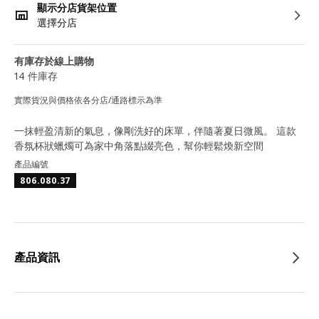
顯示分店貨架位置
選擇分店
有庫存於線上購物
14 件庫存
實際貨況與價格依各分店/通路標示為準
一抹輕盈清新的氣息，像剛洗好的床單，伴隨著夏日微風。 這款
香氛杯狀蠟燭可為家中角落點綴亮色，幫你輕鬆煥新空間
產品編號
806.080.37
產品資訊