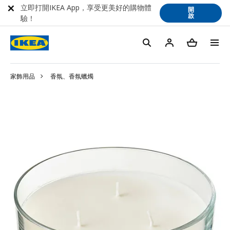
立即打開IKEA App，享受更美好的購物體
開
啟
驗！
家飾用品
香氛、香氛蠟燭