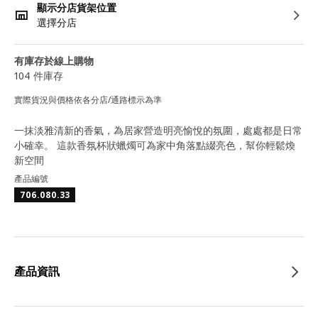
顯示分店貨架位置
選擇分店
有庫存於線上購物
104 件庫存
實際貨況與價格依各分店/通路標示為準
一抹淡雅清新的香氣，為居家營造明亮愉悅的氛圍，處處都是日常
小確幸。 這款香氛杯狀蠟燭可為家中角落點綴亮色，幫你輕鬆煥
新空間
產品編號
706.080.33
產品資訊