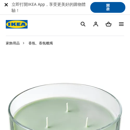
立即打開IKEA App，享受更美好的購物體
開
啟
驗！
家飾用品
香氛、香氛蠟燭