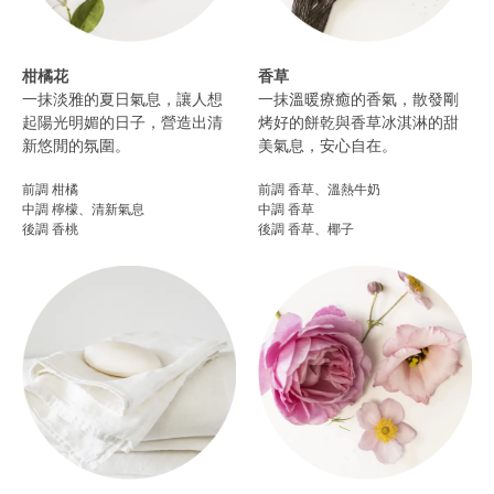
柑橘花
香草
一抹淡雅的夏日氣息，讓人想
一抹溫暖療癒的香氣，散發剛
起陽光明媚的日子，營造出清
烤好的餅乾與香草冰淇淋的甜
新悠閒的氛圍。​
美氣息，安心自在。
前調 柑橘
前調 香草、溫熱牛奶
中調 檸檬、清新氣息
中調 香草
後調 香桃​
後調 香草、椰子​