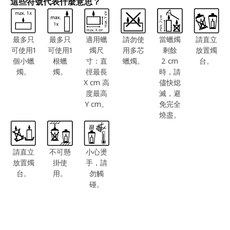
這些符號代表什麼意思？
最多只
最多只
適用蠟
請勿使
當蠟燭
請直立
可使用1
可使用1
燭尺
用多芯
剩餘
放置燭
個小蠟
根蠟
寸：直
蠟燭。
2 cm
台。
燭。
燭。
徑最長
時，請
X cm 高
儘快熄
度最高
滅，避
Y cm。
免完全
燒盡。
請直立
不可懸
小心燙
放置燭
掛使
手，請
台。
用。
勿觸
碰。