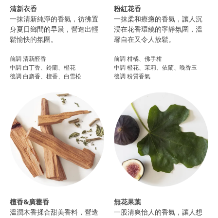
清新衣香
粉紅花香
一抹清新純淨的香氣，彷彿置
一抹柔和療癒的香氣，讓人沉
身夏日鄉間的早晨，營造出輕
浸在花香環繞的寧靜氛圍，溫
鬆愉快的氛圍。
馨自在又令人放鬆。
前調 清新醛香
前調 柑橘、佛手柑
中調 白丁香、鈴蘭、橙花
中調 橙花、茉莉、依蘭、晚香玉
後調 白麝香、檀香、白雪松
後調 粉質香氣
檀香&廣藿香
無花果葉
溫潤木香揉合甜美香料，營造
一股清爽怡人的香氣，讓人想