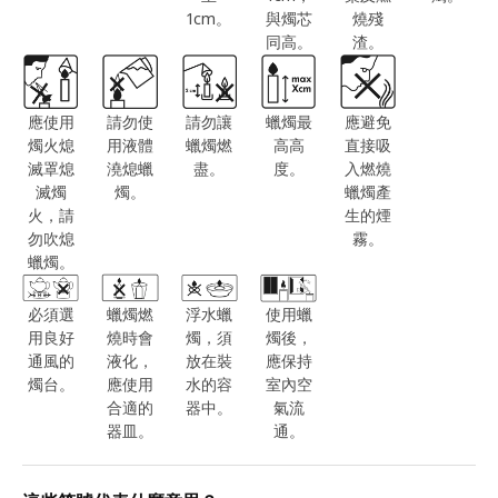
1cm。
與燭芯
燒殘
同高。
渣。
應使用
請勿使
請勿讓
蠟燭最
應避免
燭火熄
用液體
蠟燭燃
高高
直接吸
滅罩熄
澆熄蠟
盡。
度。
入燃燒
滅燭
燭。
蠟燭產
火，請
生的煙
勿吹熄
霧。
蠟燭。
必須選
蠟燭燃
浮水蠟
使用蠟
用良好
燒時會
燭，須
燭後，
通風的
液化，
放在裝
應保持
燭台。
應使用
水的容
室內空
合適的
器中。
氣流
器皿。
通。