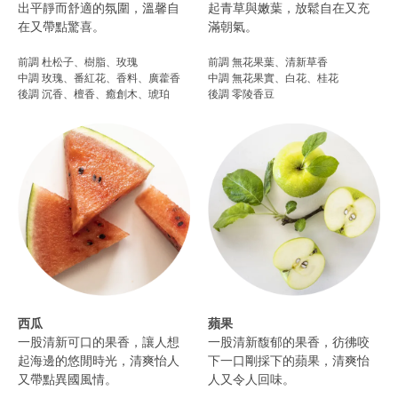
出平靜而舒適的氛圍，溫馨自
起青草與嫩葉，放鬆自在又充
在又帶點驚喜。
滿朝氣。​
前調 杜松子、樹脂、玫瑰
前調 無花果葉、清新草香
中調 玫瑰、番紅花、香料、廣藿香
中調 無花果實、白花、桂花
後調 沉香、檀香、癒創木、琥珀​
後調 零陵香豆
西瓜
蘋果
一股清新可口的果香，讓人想
一股清新馥郁的果香，彷彿咬
起海邊的悠閒時光，清爽怡人
下一口剛採下的蘋果，清爽怡
又帶點異國風情。
人又令人回味。