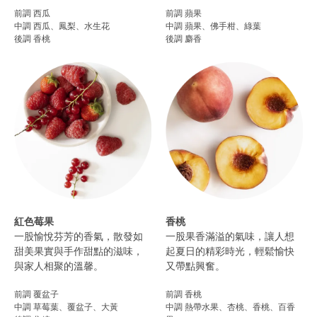
前調 西瓜
前調 蘋果
中調 西瓜、鳳梨、水生花
中調 蘋果、佛手柑、綠葉
後調 香桃
後調 麝香
紅色莓果
香桃
一股愉悅芬芳的香氣，散發如
一股果香滿溢的氣味，讓人想
甜美果實與手作甜點的滋味，
起夏日的精彩時光，輕鬆愉快
與家人相聚的溫馨。
又帶點興奮。
前調 覆盆子
前調 香桃
中調 草莓葉、覆盆子、大黃
中調 熱帶水果、杏桃、香桃、百香