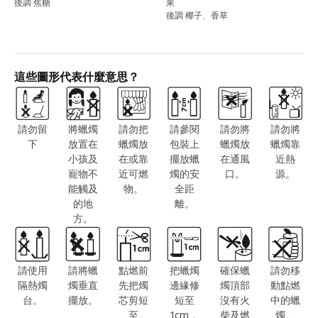
後調 焦糖
果
後調 椰子、香草
這些圖形代表什麼意思？
請勿留
將蠟燭
請勿把
請參閱
請勿將
請勿將
下
放置在
蠟燭放
包裝上
蠟燭放
蠟燭靠
小孩及
在或靠
擺放蠟
在通風
近熱
寵物不
近可燃
燭的安
口。
源。
能觸及
物。
全距
的地
離。
方。
請使用
請將蠟
點燃前
把蠟燭
確保蠟
請勿移
隔熱燭
燭垂直
先把燭
邊緣修
燭頂部
動點燃
台。
擺放。
芯剪短
短至
沒有火
中的蠟
至
1cm，
柴及燃
燭。