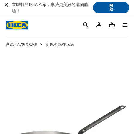
立即打開IKEA App，享受更美好的購物體
開
啟
驗！
烹調用具/鍋具/烘焙
煎鍋/炒鍋/平底鍋