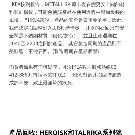
IKEA接到報告，METALLISK 摩卡壺在變更安全閥的材
料和結構後，可能會使該產品在使用過程中增加爆裂的
風險 。對IKEA來說，產品的安全是最重要的事，因此
我們決定召回METALLISK 摩卡壺。 此次的召回只有安
全閥是不銹鋼材質（銀色/灰色），並且生產週期在
2040至 2204之間的產品。 其它製造周期的產品則不
受影響，不需召回。(製造週期在產品底部)
消費者如果有任何疑問，可洽IKEA客戶服務熱線02
412-8869 (市話不需打 02)。 IKEA 對於此召回措施造
成的不便，致上最誠摯的歉意。
產品回收: HEROISK和TALRIKA系列碗