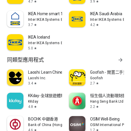
4.7
3.9
star
star
IKEA Home smart 1
IKEA Saudi Arabia
Inter IKEA Systems B.V
Inter IKEA Systems B.V
3.7
4.2
star
star
IKEA Iceland
Inter IKEA Systems B.V
5.0
star
同類型應用程式
arrow_forward
Laoshi: Learn Chinese & HSK
Goofish - 閒置二手
Laoshi Inc.
Goofish
3.4
2.7
star
star
KKday-全球旅遊體驗
恒生個人流動理財服務
KKday
Hang Seng Bank Ltd
4.8
2.2
star
star
BOCHK 中銀香港
OSIM Well-Being
Bank of China (Hong Kong) Limited
OSIM International Pte. L
4.6
1.7
star
star