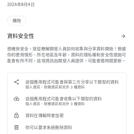
【全方位的便利購物體驗】
2026年8月4日
輕鬆使用：盡情搜尋及探索各式各樣居家用品詳情
即時掌握：在店內掃描產品條碼或QR code，即可查詢產品詳細
資訊和各店庫存數量
購物
便利購物：在店內掃描產品條碼後，立即將產品加入APP購物
車，隨時隨地都能完成訂購
資料安全性
arrow_forward
全方位服務：訂購產品可選擇送貨到家或到店自取貨服務
會員優惠不漏接：登入宜家卡或企業卡卡友資料，享有會員專屬
想確保安全，就從瞭解開發人員如何收集與分享資料開始！根據
優惠活動，也可瀏覽歷史訂購記錄。
你的使用情形、所在地區及年齡，資料的隱私權和安全性措施可
能會有所不同。這項資訊由開發人員提供，可能會隨時間更新。
【居家佈置靈感隨手翻】
探索最新居家佈置靈感和空間規劃方案巧思，輕鬆打造你的理想
居家空間。
這個應用程式可能會與第三方分享以下類型的資料
【加入我的最愛方便找】
個人資訊、財務資訊和另外 3 種資料
登入帳戶後，即能將喜歡的產品加入最愛清單，隨時隨地都能找
到喜愛的產品並輕鬆完成購物流程及安排運送方式。
這個應用程式可能會收集以下類型的資料
個人資訊、財務資訊和另外 3 種資料
資料在傳輸時會加密
你可以要求系統刪除資料