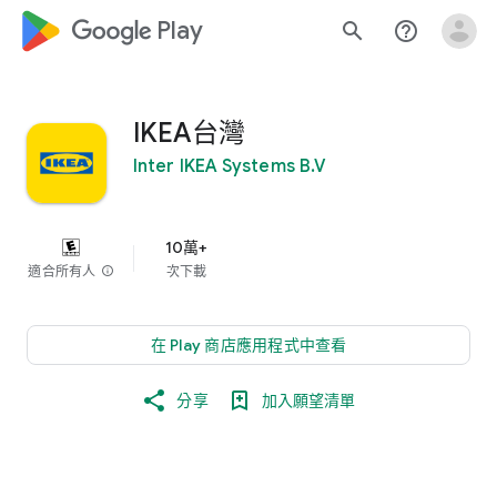
google_logo Play
search
help_outline
IKEA台灣
Inter IKEA Systems B.V
10萬+
適合所有人
info
次下載
在 Play 商店應用程式中查看
分享
加入願望清單