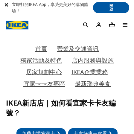
立即打開IKEA App，享受更美好的購物體
開
啟
驗！
首頁
營業及交通資訊
獨家活動及特色
店內服務與設施
居家規劃中心
IKEA企業業務
宜家卡卡友專區
最新瑞典美食
IKEA新店店 | 如何看宜家卡卡友編
號？
免費申辦宜家卡 ❯
卡友好康一次看 ❯