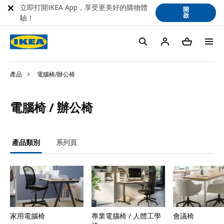
立即打開IKEA App，享受更美好的購物體
開
啟
驗！
產品
電腦椅/辦公椅
電腦椅 / 辦公椅
產品類別
系列頁
家用電腦椅
專業電腦椅 / 人體工學
會議椅