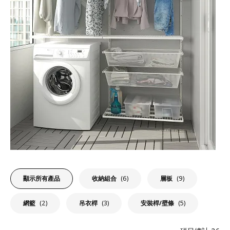
顯示所有產品
收納組合
(6)
層板
(9)
網籃
(2)
吊衣桿
(3)
安裝桿/壁條
(5)