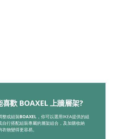
喜歡 BOAXEL 上牆層架?
調整或組裝
BOAXEL
，你可以選用IKEA提供的組
或自行搭配組裝專屬的層架組合，及加購收納
納衣物變得更容易。