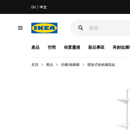
EN
中文
產品
空間
佈置靈感
新品專區
再創低價
首頁
產品
衣櫃/抽屜櫃
開放式收納層架組