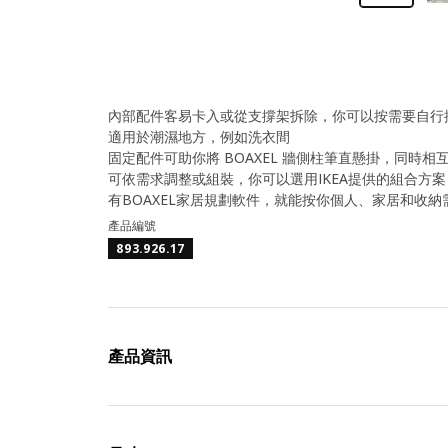
內部配件客易卡入或從支撐架拆除，你可以按需要自行
適用於潮濕地方，例如洗衣間
固定配件可助你將 BOAXEL 牆側柱筆直懸掛，同時
可依需求調整或組裝，你可以選用IKEA提供的組合方
有BOAXEL家居規劃軟件，就能按你個人、家居和收
產品編號
893.926.17
產品資訊