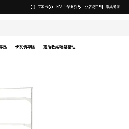
宜家卡
IKEA 企業業務
分店資訊
瑞典餐廳
專區
卡友價專區
靈活收納輕鬆整理