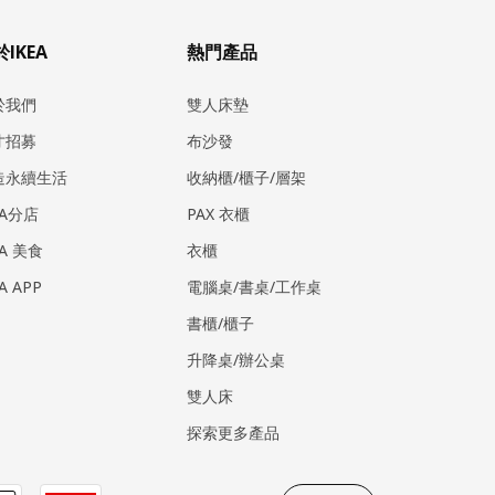
IKEA
熱門產品
於我們
雙人床墊
才招募
布沙發
造永續生活
收納櫃/櫃子/層架
EA分店
PAX 衣櫃
EA 美食
衣櫃
EA APP
電腦桌/書桌/工作桌
書櫃/櫃子
升降桌/辦公桌
雙人床
探索更多產品