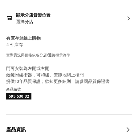
顯示分店貨架位置
選擇分店
有庫存於線上購物
4 件庫存
實際貨況與價格依各分店/通路標示為準
門可安裝為左開或右開
鉸鏈附緩衝器，可和緩、安靜地關上櫃門
提供10年品質保證；欲知更多細則，請參閱品質保證書
產品編號
595.530.32
產品資訊