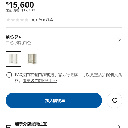
15,600
$
之前價格:
$
17,400
沒有評論
0.0
顏色
(2):
白色-淺乳白色
PAX拉門衣櫃門鈕或把手需另行選購，可以更靈活搭配個人風
格。
看更多門鈕/把手>>
加入購物車
顯示分店貨架位置