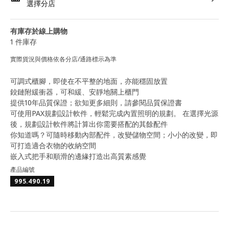
選擇分店
有庫存於線上購物
1 件庫存
實際貨況與價格依各分店/通路標示為準
可調式櫃腳，即使在不平整的地面，亦能穩固放置
鉸鏈附緩衝器，可和緩、安靜地關上櫃門
提供10年品質保證；欲知更多細則，請參閱品質保證書
可使用PAX規劃設計軟件，輕鬆完成內置照明的規劃。 在選擇光源
後，規劃設計軟件將計算出你需要搭配的其餘配件
你知道嗎？可隨時移動內部配件，改變儲物空間；小小的改變，即
可打造適合衣物的收納空間
嵌入式把手和順滑的邊緣打造出高質素感覺
產品編號
995.490.19