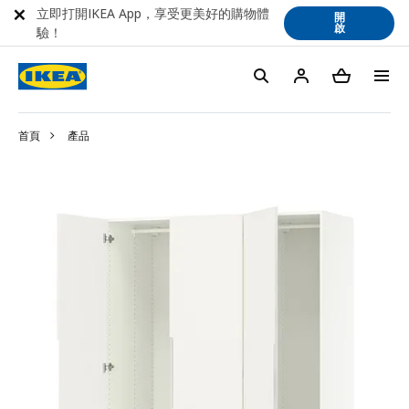
立即打開IKEA App，享受更美好的購物體
開
啟
驗！
首頁
產品