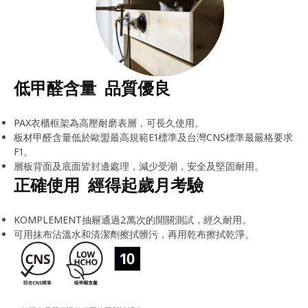
低甲醛含量 品質優良
PAX衣櫃框架為高壓耐磨表層，可長久使用。
板材甲醛含量低於歐盟最高規範E1標準及台灣CNS標準最嚴格要求
F1。
層板背面及底面皆封邊處理，減少受潮，安全及堅固耐用。
正確使用 經得起歲月考驗
KOMPLEMENT抽屜通過2萬次的開關測試，經久耐用。
可用抹布沾溫水和清潔劑擦拭髒污，再用乾布擦拭乾淨。