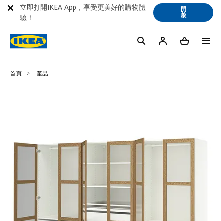
立即打開IKEA App，享受更美好的購物體
開
啟
驗！
首頁
產品