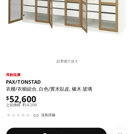
點擊圖片放大
再創低價
PAX
/
TONSTAD
衣櫃/衣櫥組合, 白色/實木貼皮, 橡木 玻璃
52,600
$
之前價格:
$
54,200
沒有評論
0.0