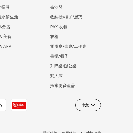
才招募
布沙發
造永續生活
收納櫃/櫃子/層架
EA分店
PAX 衣櫃
EA 美食
衣櫃
EA APP
電腦桌/書桌/工作桌
書櫃/櫃子
升降桌/辦公桌
雙人床
探索更多產品
中文
隱私政策
使用條款
Cookie 政策