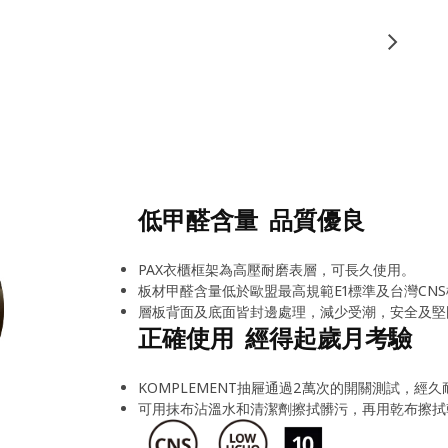
低甲醛含量 品質優良
PAX衣櫃框架為高壓耐磨表層，可長久使用。
板材甲醛含量低於歐盟最高規範E1標準及台灣CNS
層板背面及底面皆封邊處理，減少受潮，安全及堅
正確使用 經得起歲月考驗
KOMPLEMENT抽屜通過2萬次的開關測試，經久
可用抹布沾溫水和清潔劑擦拭髒污，再用乾布擦拭