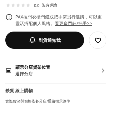
沒有評論
0.0
PAX拉門衣櫃門鈕或把手需另行選購，可以更
靈活搭配個人風格。
看更多門鈕/把手>>
到貨通知我
顯示分店貨架位置
選擇分店
缺貨 線上購物
實際貨況與價格依各分店/通路標示為準