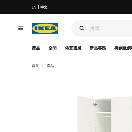
EN
中文
產品
空間
佈置靈感
新品專區
再創低價
首頁
產品