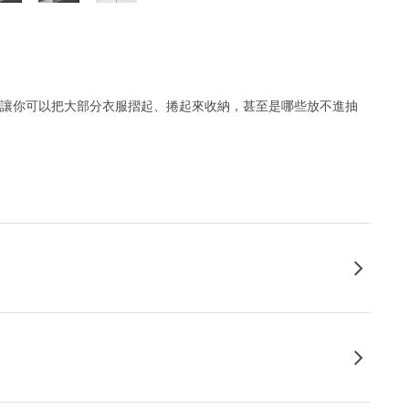
，讓你可以把大部分衣服摺起、捲起來收納，甚至是哪些放不進抽