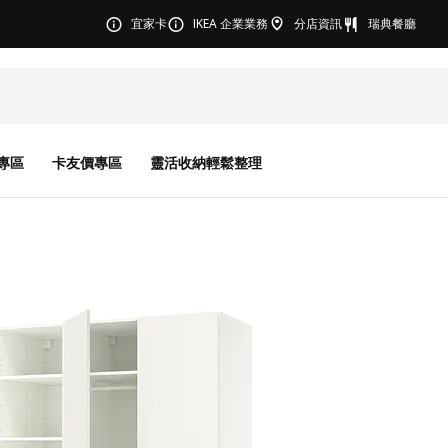
宜家卡
IKEA 企業業務
分店資訊
瑞典餐廳
專區
卡友價專區
靈活收納輕鬆整理