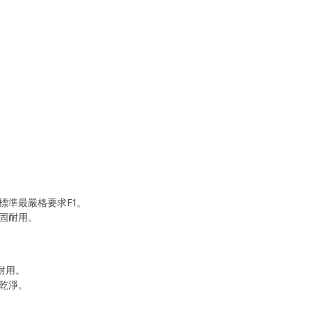
標準最嚴格要求F1。
固耐用。
耐用。
乾淨。