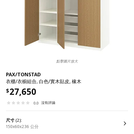
點擊圖片放大
PAX
/
TONSTAD
衣櫃/衣櫥組合, 白色/實木貼皮, 橡木
27,650
$
沒有評論
0.0
尺寸
(2):
150x60x236 公分