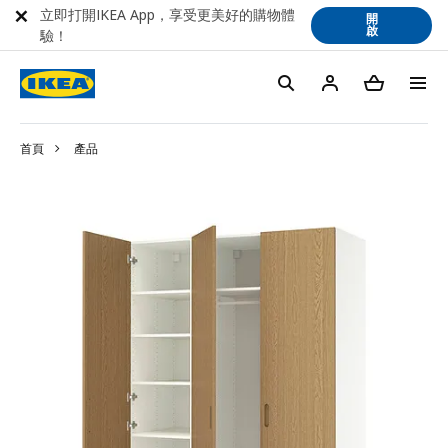
立即打開IKEA App，享受更美好的購物體
開
啟
驗！
首頁
產品