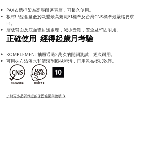
PAX衣櫃框架為高壓耐磨表層，可長久使用。
板材甲醛含量低於歐盟最高規範E1標準及台灣CNS標準最嚴格要求
F1。
層板背面及底面皆封邊處理，減少受潮，安全及堅固耐用。
正確使用 經得起歲月考驗
KOMPLEMENT抽屜通過2萬次的開關測試，經久耐用。
可用抹布沾溫水和清潔劑擦拭髒污，再用乾布擦拭乾淨。
了解更多品質保證的保固範圍與說明 ❯