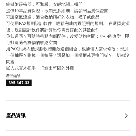
鉸鏈附緩衝器，可和緩、安靜地關上櫃門
提供10年品質保證；欲知更多細則，請參閱品質保證書
可讓空氣流通，適合收納摺好的衣物、襪子或飾品
可使用PAX規劃設計軟件，輕鬆完成內置照明的規劃。 在選擇光源
後，規劃設計軟件將計算出你需要搭配的其餘配件
你知道嗎？可隨時移動內部配件，改變儲物空間；小小的改變，即
可打造適合衣物的收納空間
用PAX系統衣櫃規劃軟體開啟這個組合，根據個人需求修改；想加
一個抽屜？刪掉一個抽屜？還是加一個櫃框或更換門板？一切都沒
問題
嵌入式實木把手，打造出堅固的外觀
產品編號
395.667.33
產品資訊