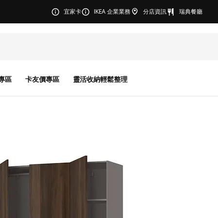
宜家卡
IKEA 企業業務
分店資訊
瑞典餐廳
專區
卡友價專區
靈活收納輕鬆整理