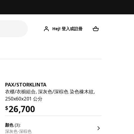
Hej! 登入或註冊
P
PAX
/
STORKLINTA
衣櫃/衣櫥組合, 深灰色/深棕色 染色橡木紋,
250x60x201 公分
26,700
$
顏色
(3):
深灰色-深棕色