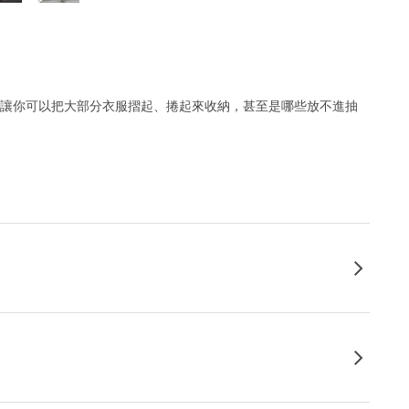
，讓你可以把大部分衣服摺起、捲起來收納，甚至是哪些放不進抽