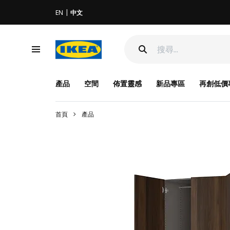
EN
中文
產品
空間
佈置靈感
新品專區
再創低價
首頁
產品