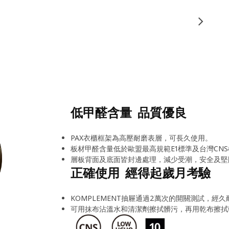
低甲醛含量 品質優良
PAX衣櫃框架為高壓耐磨表層，可長久使用。
板材甲醛含量低於歐盟最高規範E1標準及台灣CNS
層板背面及底面皆封邊處理，減少受潮，安全及堅
正確使用 經得起歲月考驗
KOMPLEMENT抽屜通過2萬次的開關測試，經久
可用抹布沾溫水和清潔劑擦拭髒污，再用乾布擦拭