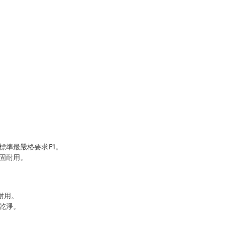
標準最嚴格要求F1。
固耐用。
耐用。
乾淨。