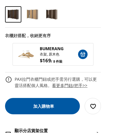
衣櫃好搭配，收納更有序
BUMERANG
STAJ
衣架, 原木色
$
169
$
129
/ 8 件裝
PAX拉門衣櫃門鈕或把手需另行選購，可以更
靈活搭配個人風格。
看更多門鈕/把手>>
加入購物車
顯示分店貨架位置