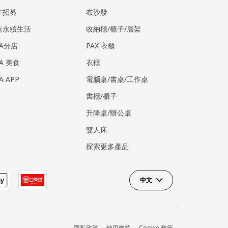
才招募
布沙發
造永續生活
收納櫃/櫃子/層架
EA分店
PAX 衣櫃
EA 美食
衣櫃
EA APP
電腦桌/書桌/工作桌
書櫃/櫃子
升降桌/辦公桌
雙人床
探索更多產品
中文
隱私政策
使用條款
Cookie 政策