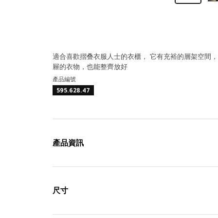
適合喜歡摺叠衣服人士的衣櫃， 它有充裕的層架空間
屜的衣物，也能整齊放好
產品編號
595.628.47
產品資訊
尺寸