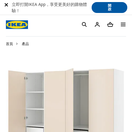
立即打開IKEA App，享受更美好的購物體
開
啟
驗！
首頁
產品