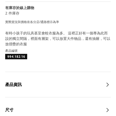
有庫存於線上購物
2 件庫存
實際貨況與價格依各分店/通路標示為準
有時小孩子的玩具甚至會較衣服為多。 這裡正好有一個專為此而
設的獨立間隔，裡面有層架，可以放置大件物品，還有抽屜，可以
放摺疊的衣服
產品編號
994.182.16
產品資訊
尺寸