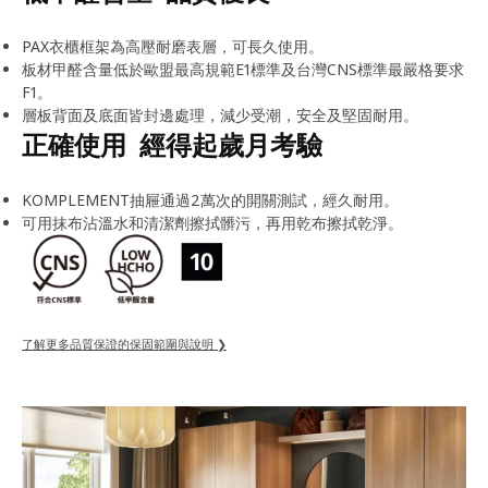
PAX衣櫃框架為高壓耐磨表層，可長久使用。
板材甲醛含量低於歐盟最高規範E1標準及台灣CNS標準最嚴格要求
F1。
層板背面及底面皆封邊處理，減少受潮，安全及堅固耐用。
正確使用 經得起歲月考驗
KOMPLEMENT抽屜通過2萬次的開關測試，經久耐用。
可用抹布沾溫水和清潔劑擦拭髒污，再用乾布擦拭乾淨。
了解更多品質保證的保固範圍與說明 ❯