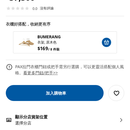
沒有評論
0.0
衣櫃好搭配，收納更有序
BUMERANG
衣架, 原木色
$
169
/ 8 件裝
PAX拉門衣櫃門鈕或把手需另行選購，可以更靈活搭配個人風
格。
看更多門鈕/把手>>
加入購物車
顯示分店貨架位置
選擇分店