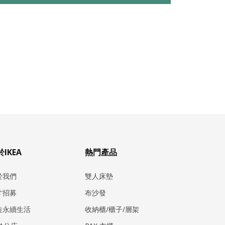
IKEA
熱門產品
於我們
雙人床墊
才招募
布沙發
造永續生活
收納櫃/櫃子/層架