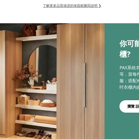
了解更多品質保證的保固範圍與說明 ❯
你可
櫃?
PAX系
等，當每
服；搭配K
吋衣櫃內
瀏覽 