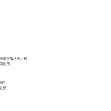
標準最嚴格要求F1。
固耐用。
耐用。
乾淨。