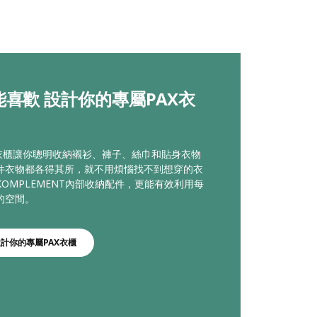
能喜歡 設計你的專屬PAX衣
統衣櫃讓你聰明收納襯衫、褲子、絲巾和貼身衣物
件衣物都各得其所，就不用煩惱找不到想穿的衣
OMPLEMENT內部收納配件，更能有效利用每
的空間。
設計你的專屬PAX衣櫃