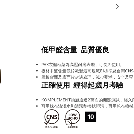
低甲醛含量 品質優良
PAX衣櫃框架為高壓耐磨表層，可長久使用。
板材甲醛含量低於歐盟最高規範E1標準及台灣CNS
層板背面及底面皆封邊處理，減少受潮，安全及堅
正確使用 經得起歲月考驗
KOMPLEMENT抽屜通過2萬次的開關測試，經久
可用抹布沾溫水和清潔劑擦拭髒污，再用乾布擦拭