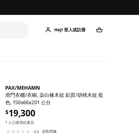
Hej! 登入或註冊
PAX
/
MEHAMN
滑門衣櫃/衣櫥, 染白橡木紋 鋁質/胡桃木紋 藍
色, 150x66x201 公分
19,300
$
1 人已購買此產品
沒有評論
0.0