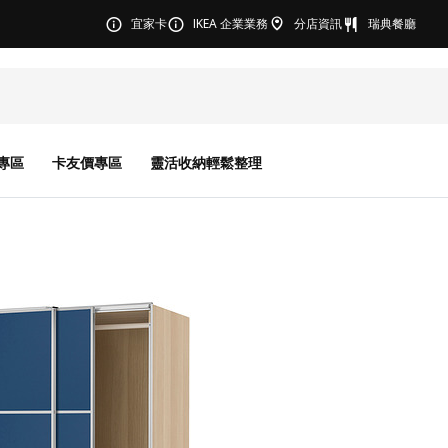
宜家卡
IKEA 企業業務
分店資訊
瑞典餐廳
專區
卡友價專區
靈活收納輕鬆整理