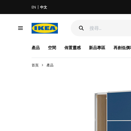
EN
中文
產品
空間
佈置靈感
新品專區
再創低價
首頁
產品