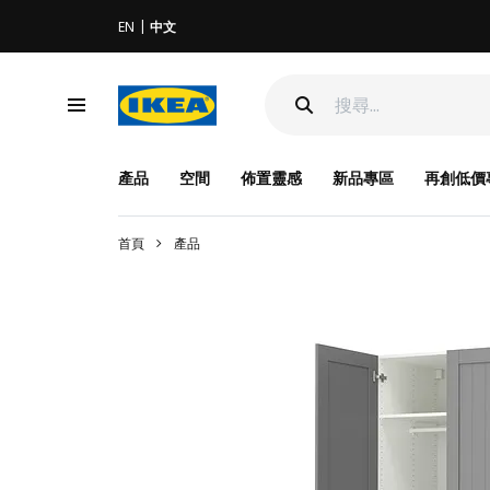
EN
中文
產品
空間
佈置靈感
新品專區
再創低價
首頁
產品