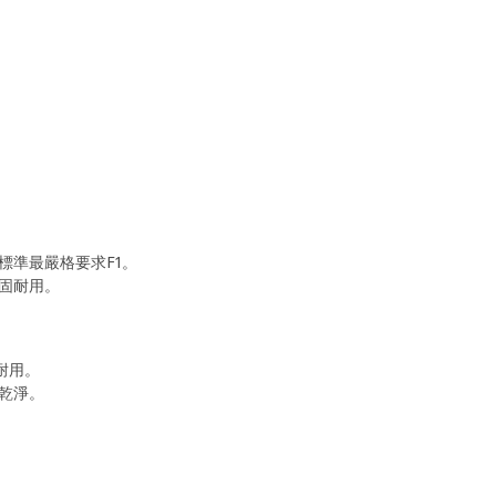
標準最嚴格要求F1。
固耐用。
耐用。
乾淨。