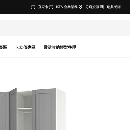
宜家卡
IKEA 企業業務
分店資訊
瑞典餐廳
專區
卡友價專區
靈活收納輕鬆整理