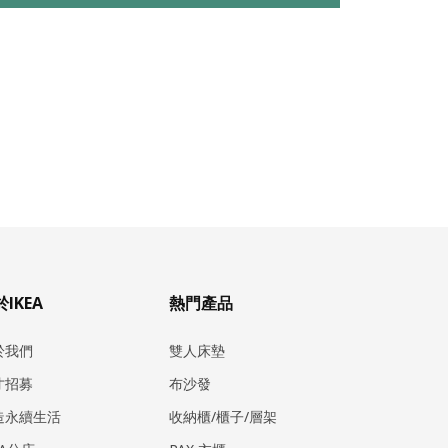
IKEA
熱門產品
於我們
雙人床墊
才招募
布沙發
造永續生活
收納櫃/櫃子/層架