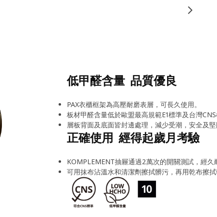
低甲醛含量 品質優良
PAX衣櫃框架為高壓耐磨表層，可長久使用。
板材甲醛含量低於歐盟最高規範E1標準及台灣CNS
層板背面及底面皆封邊處理，減少受潮，安全及堅
正確使用 經得起歲月考驗
KOMPLEMENT抽屜通過2萬次的開關測試，經久
可用抹布沾溫水和清潔劑擦拭髒污，再用乾布擦拭