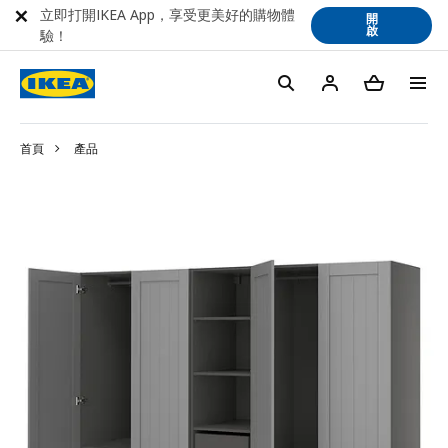
立即打開IKEA App，享受更美好的購物體
開
啟
驗！
首頁
產品