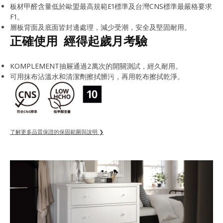
板材甲醛含量低於歐盟最高規範E1標準及台灣CNS標準最嚴格要求
F1。
層板背面及底面皆封邊處理，減少受潮，安全及堅固耐用。
正確使用 經得起歲月考驗
KOMPLEMENT抽屜通過2萬次的開關測試，經久耐用。
可用抹布沾溫水和清潔劑擦拭髒污，再用乾布擦拭乾淨。
了解更多品質保證的保固範圍與說明 ❯