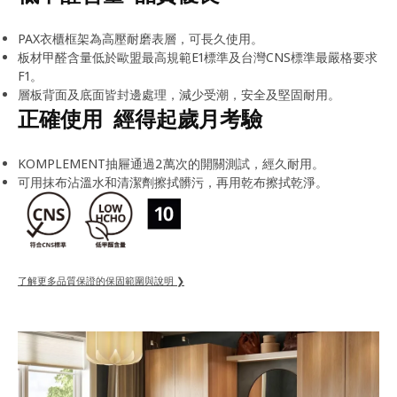
PAX衣櫃框架為高壓耐磨表層，可長久使用。
板材甲醛含量低於歐盟最高規範E1標準及台灣CNS標準最嚴格要求
F1。
層板背面及底面皆封邊處理，減少受潮，安全及堅固耐用。
正確使用 經得起歲月考驗
KOMPLEMENT抽屜通過2萬次的開關測試，經久耐用。
可用抹布沾溫水和清潔劑擦拭髒污，再用乾布擦拭乾淨。
了解更多品質保證的保固範圍與說明 ❯