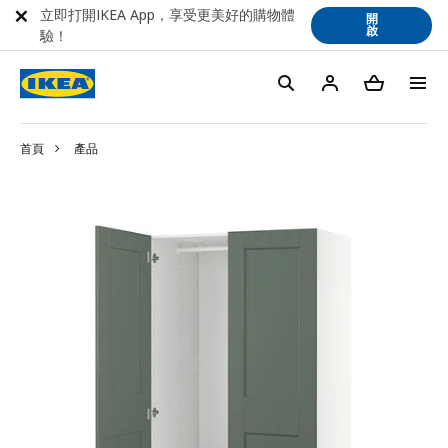
立即打開IKEA App，享受更美好的購物體
開
啟
驗！
首頁
產品