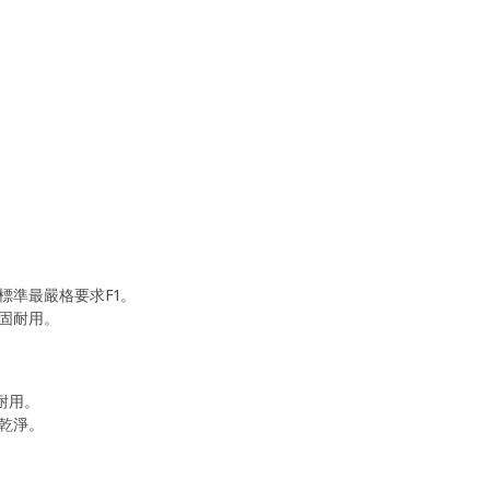
標準最嚴格要求F1。
固耐用。
耐用。
乾淨。