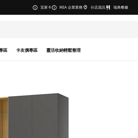
宜家卡
IKEA 企業業務
分店資訊
瑞典餐廳
專區
卡友價專區
靈活收納輕鬆整理