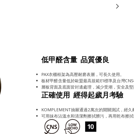
低甲醛含量 品質優良
PAX衣櫃框架為高壓耐磨表層，可長久使用。
板材甲醛含量低於歐盟最高規範E1標準及台灣CNS
層板背面及底面皆封邊處理，減少受潮，安全及堅
正確使用 經得起歲月考驗
KOMPLEMENT抽屜通過2萬次的開關測試，經久
可用抹布沾溫水和清潔劑擦拭髒污，再用乾布擦拭