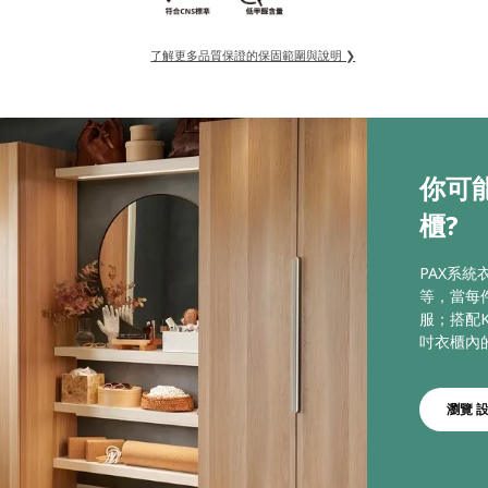
了解更多品質保證的保固範圍與說明 ❯
你可
櫃?
PAX系
等，當每
服；搭配K
吋衣櫃內
瀏覽 