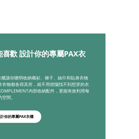
能喜歡 設計你的專屬PAX衣
統衣櫃讓你聰明收納襯衫、褲子、絲巾和貼身衣物
件衣物都各得其所，就不用煩惱找不到想穿的衣
OMPLEMENT內部收納配件，更能有效利用每
的空間。
設計你的專屬PAX衣櫃