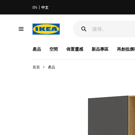
EN
中文
產品
空間
佈置靈感
新品專區
再創低價
首頁
產品