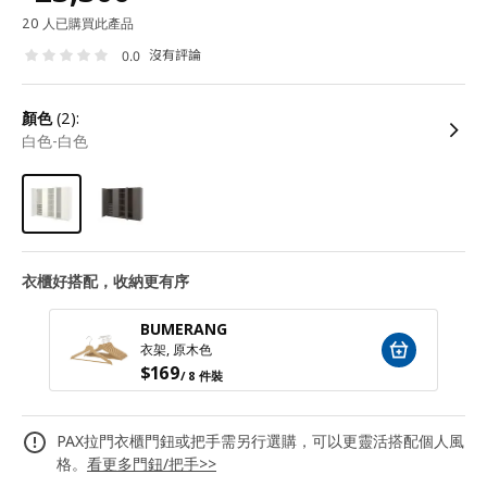
20 人已購買此產品
沒有評論
0.0
顏色
(2):
白色-白色
衣櫃好搭配，收納更有序
BUMERANG
衣架, 原木色
$
169
/ 8 件裝
PAX拉門衣櫃門鈕或把手需另行選購，可以更靈活搭配個人風
格。
看更多門鈕/把手>>