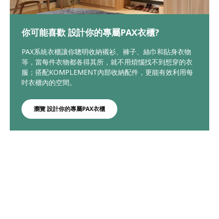
你可能喜歡 設計你的專屬PAX衣櫃?
PAX系統衣櫃讓你聰明收納襯衫、褲子、絲巾和貼身衣物
等，當每件衣物都各得其所，就不用煩惱找不到想穿的衣
服；搭配KOMPLEMENT內部收納配件，更能有效利用每
吋衣櫃內的空間。
瀏覽 設計你的專屬PAX衣櫃