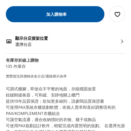
加入購物車
顯示分店貨架位置
選擇分店
有庫存於線上購物
135 件庫存
實際貨況與價格依各分店/通路標示為準
可調式櫃腳，即使在不平整的地面，亦能穩固放置
鉸鏈附緩衝器，可和緩、安靜地關上櫃門
提供10年品質保證；欲知更多細則，請參閱品質保證書
可使用PAX系統衣櫃規劃軟體，依個人需求和喜好調整現有的
PAX/KOMPLEMENT衣櫃組合
可讓空氣流通，適合收納摺好的衣物、襪子或飾品
可使用PAX規劃設計軟件，輕鬆完成內置照明的規劃。 在選擇光源