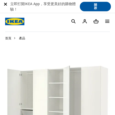
立即打開IKEA App，享受更美好的購物體
開
啟
驗！
首頁
產品