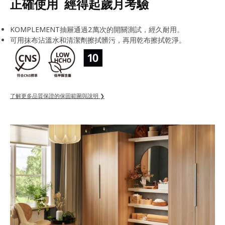
正確使用 經得起歲月考驗
KOMPLEMENT抽屜通過2萬次的開關測試，經久耐用。
可用抹布沾溫水和清潔劑擦拭髒污，再用乾布擦拭乾淨。
了解更多品質保證的保固範圍與說明 ❯