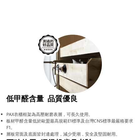
低甲醛含量 品質優良
PAX衣櫃框架為高壓耐磨表層，可長久使用。
板材甲醛含量低於歐盟最高規範E1標準及台灣CNS標準最嚴格要求
F1。
層板背面及底面皆封邊處理，減少受潮，安全及堅固耐用。