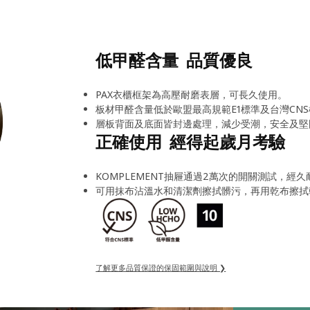
低甲醛含量 品質優良
PAX衣櫃框架為高壓耐磨表層，可長久使用。
板材甲醛含量低於歐盟最高規範E1標準及台灣CNS
層板背面及底面皆封邊處理，減少受潮，安全及堅
正確使用 經得起歲月考驗
KOMPLEMENT抽屜通過2萬次的開關測試，經久
可用抹布沾溫水和清潔劑擦拭髒污，再用乾布擦拭
了解更多品質保證的保固範圍與說明 ❯