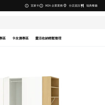
宜家卡
IKEA 企業業務
分店資訊
瑞典餐廳
專區
卡友價專區
靈活收納輕鬆整理