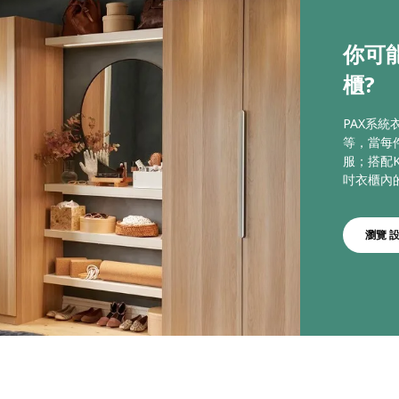
你可
櫃?
PAX系
等，當每
服；搭配K
吋衣櫃內
瀏覽 