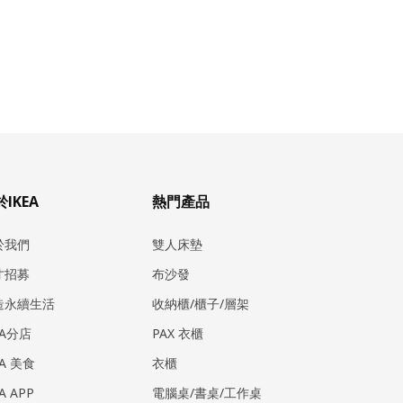
IKEA
熱門產品
於我們
雙人床墊
才招募
布沙發
造永續生活
收納櫃/櫃子/層架
EA分店
PAX 衣櫃
EA 美食
衣櫃
EA APP
電腦桌/書桌/工作桌