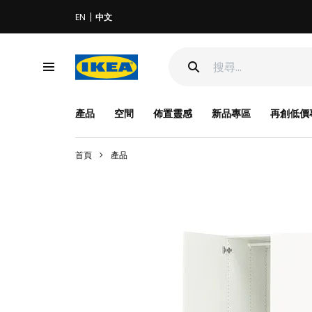
EN
中文
產品
空間
佈置靈感
新品專區
再創低價
首頁
產品