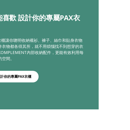
能喜歡 設計你的專屬PAX衣
統衣櫃讓你聰明收納襯衫、褲子、絲巾和貼身衣物
件衣物都各得其所，就不用煩惱找不到想穿的衣
OMPLEMENT內部收納配件，更能有效利用每
的空間。
設計你的專屬PAX衣櫃