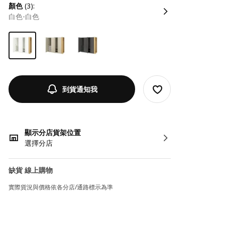
顏色
(3):
白色-白色
到貨通知我
顯示分店貨架位置
選擇分店
缺貨 線上購物
實際貨況與價格依各分店/通路標示為準