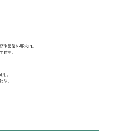
標準最嚴格要求F1。
固耐用。
耐用。
乾淨。