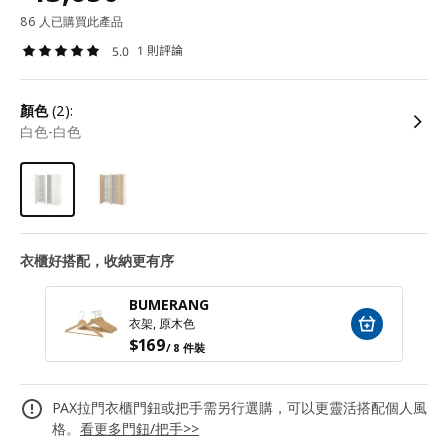
86 人已購買此產品
1 則評論
5.0
顏色
(2):
白色-白色
衣櫃好搭配，收納更有序
BUMERANG
衣架, 原木色
$
169
/ 8 件裝
PAX拉門衣櫃門鈕或把手需另行選購，可以更靈活搭配個人風
格。
看更多門鈕/把手>>