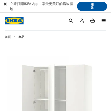
立即打開IKEA App，享受更美好的購物體
開
啟
驗！
首頁
產品