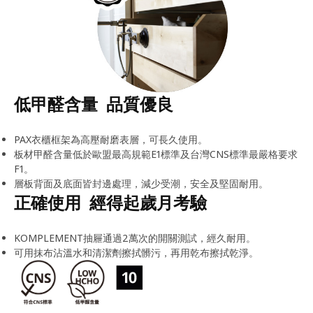
低甲醛含量 品質優良
PAX衣櫃框架為高壓耐磨表層，可長久使用。
板材甲醛含量低於歐盟最高規範E1標準及台灣CNS標準最嚴格要求
F1。
層板背面及底面皆封邊處理，減少受潮，安全及堅固耐用。
正確使用 經得起歲月考驗
KOMPLEMENT抽屜通過2萬次的開關測試，經久耐用。
可用抹布沾溫水和清潔劑擦拭髒污，再用乾布擦拭乾淨。