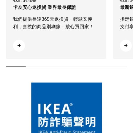
卡友安心退換貨 業界最長保證
最新
我們提供長達365天退換貨，輕鬆又便
指定
利，喜歡的商品別猶豫，放心買回家！
支付