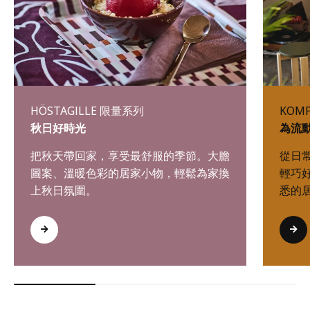
HÖSTAGILLE 限量系列
KOM
秋日好時光
為流
把秋天帶回家，享受最舒服的季節。大膽
從日
圖案、溫暖色彩的居家小物，輕鬆為家換
輕巧
上秋日氛圍。
悉的