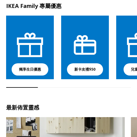
IKEA Family 專屬優惠
獨享生日優惠
新卡友禮$50
兒
最新佈置靈感