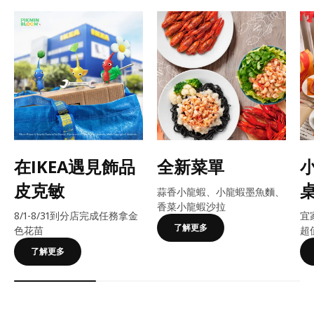
在IKEA遇見飾品
全新菜單
皮克敏
蒜香小龍蝦、小龍蝦墨魚麵、
香菜小龍蝦沙拉
8/1-8/31到分店完成任務拿金
宜
了解更多
色花苗
超
了解更多