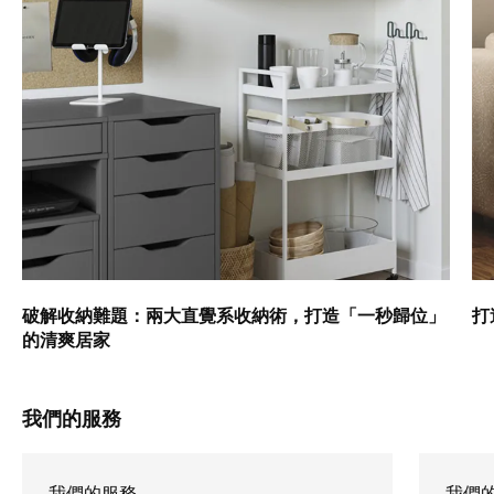
破解收納難題：兩大直覺系收納術，打造「一秒歸位」
打
的清爽居家
我們的服務
我們的服務
我們