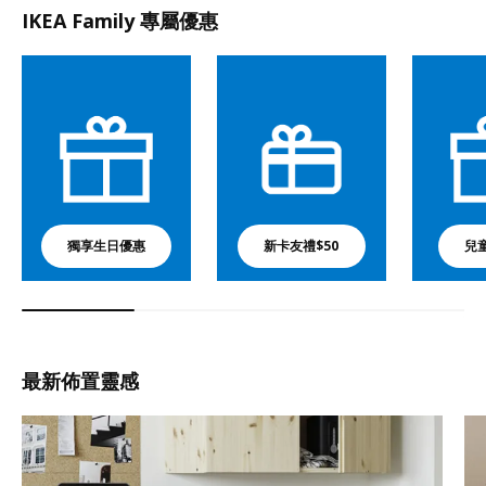
IKEA Family 專屬優惠
獨享生日優惠
新卡友禮$50
兒
最新佈置靈感