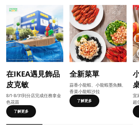
在IKEA遇見飾品
全新菜單
皮克敏
蒜香小龍蝦、小龍蝦墨魚麵、
香菜小龍蝦沙拉
8/1-8/31到分店完成任務拿金
宜
了解更多
色花苗
超
了解更多