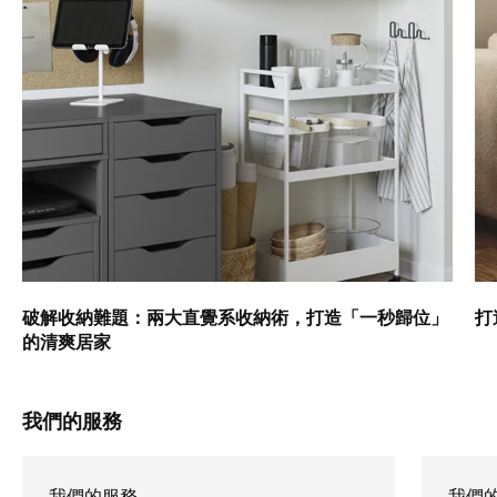
破解收納難題：兩大直覺系收納術，打造「一秒歸位」
打
的清爽居家
我們的服務
我們的服務
我們