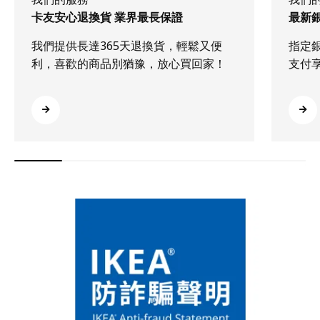
卡友安心退換貨 業界最長保證
最新
我們提供長達365天退換貨，輕鬆又便
指定
利，喜歡的商品別猶豫，放心買回家！
支付