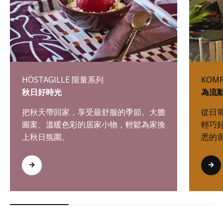
HÖSTAGILLE 限量系列
KOM
秋日好時光
為流
把秋天帶回家，享受最舒服的季節。大膽
從日
圖案、溫暖色彩的居家小物，輕鬆為家換
輕巧
上秋日氛圍。
悉的