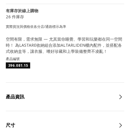
有庫存於線上購物
26 件庫存
實際貨況與價格依各分店/通路標示為準
空間有限，需求無限 — 尤其當你睡覺、學習和玩樂都在同一空間
時！ 為LASTARE收納組合添加ALTARLIDEN櫃內配件，並搭配各
式收納盒等，讓衣服、嗜好珍藏和上學裝備整齊不凌亂！
產品編號
396.081.15
產品資訊
尺寸