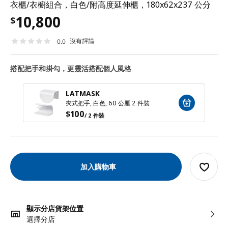
衣櫃/衣櫥組合，白色/附高度延伸櫃，180x62x237 公分
10,800
$
沒有評論
0.0
搭配把手和掛勾，更靈活搭配個人風格
LATMASK
夾式把手, 白色, 60 公厘 2 件裝
$
100
/ 2 件裝
加入購物車
顯示分店貨架位置
選擇分店