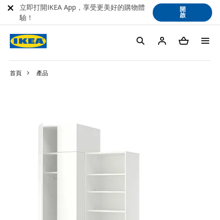
立即打開IKEA App，享受更美好的購物體
開
啟
驗！
首頁
產品