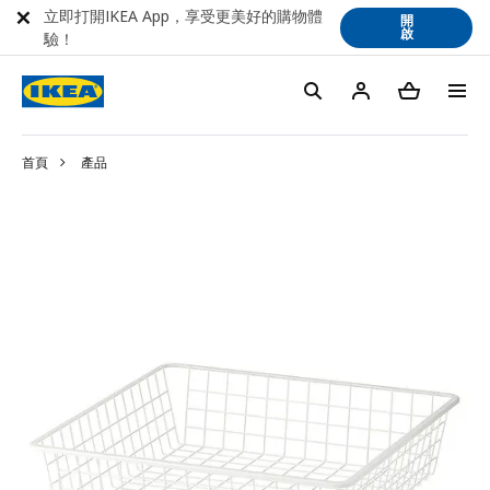
立即打開IKEA App，享受更美好的購物體
開
啟
驗！
首頁
產品