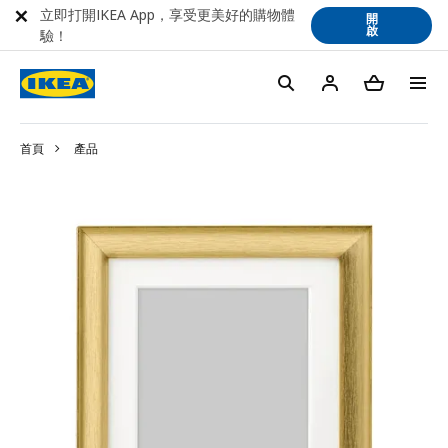
立即打開IKEA App，享受更美好的購物體
開
啟
驗！
首頁
產品