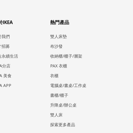
IKEA
熱門產品
於我們
雙人床墊
才招募
布沙發
造永續生活
收納櫃/櫃子/層架
EA分店
PAX 衣櫃
EA 美食
衣櫃
EA APP
電腦桌/書桌/工作桌
書櫃/櫃子
升降桌/辦公桌
雙人床
探索更多產品