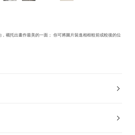
簡約，襯托出畫作最美的一面； 你可將圖片裝進相框較前或較後的位