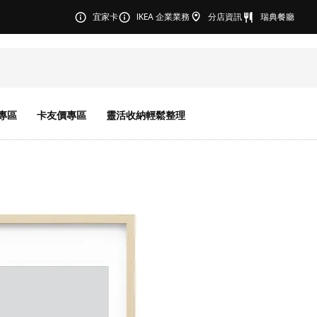
宜家卡
IKEA 企業業務
分店資訊
瑞典餐廳
專區
卡友價專區
靈活收納輕鬆整理