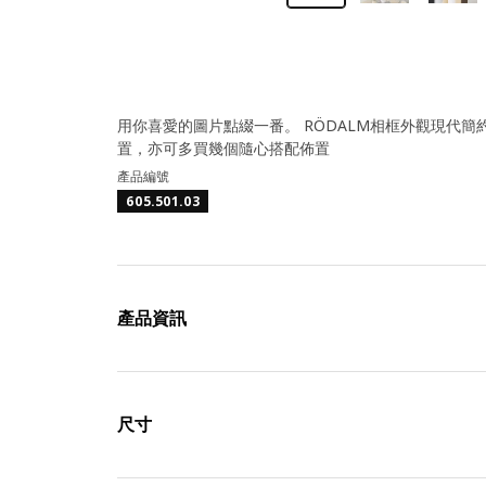
用你喜愛的圖片點綴一番。 RÖDALM相框外觀現代
置，亦可多買幾個隨心搭配佈置
產品編號
605.501.03
產品資訊
尺寸