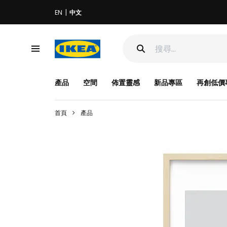
EN
中文
產品
空間
佈置靈感
新品專區
再創低價
首頁
產品