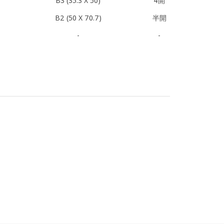
B3 (35.3 X 50)
4開
B2 (50 X 70.7)
半開
-
-