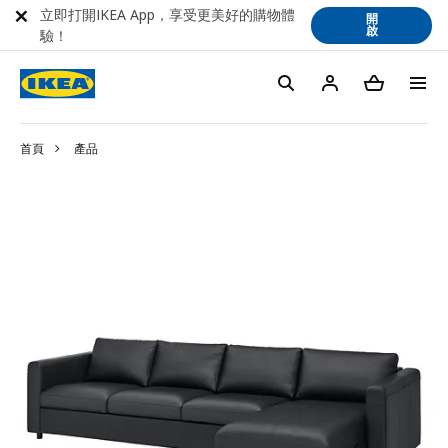
立即打開IKEA App，享受更美好的購物體
開
啟
驗！
首頁
產品