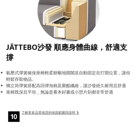
JÄTTEBO沙發 順應身體曲線，舒適支
撐
氣壓式彈簧確保座椅輕柔順暢地開闔並自動固定在打開位置，讓你
輕鬆存取物品。
獨立筒彈簧搭配高回彈泡棉及聚酯纖維，讓沙發經久耐用且舒適
座椅既深且平坦，無論是看本好書或小憩片刻都非常舒適
了解更多品質保證的保固範圍與說明 ❯