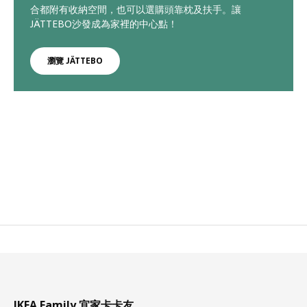
合都附有收納空間，也可以選購頭靠枕及扶手。讓
JÄTTEBO沙發成為家裡的中心點！
瀏覽 JÄTTEBO
IKEA Family 宜家卡卡友