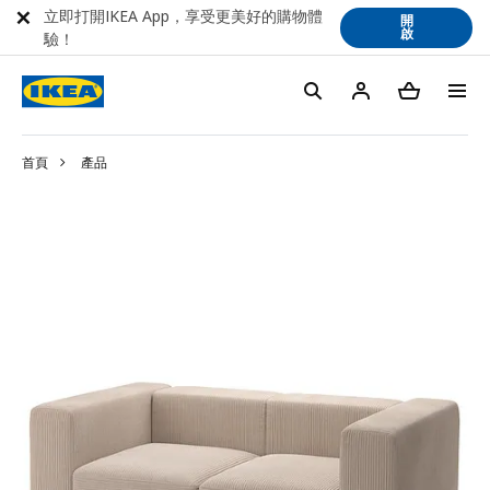
立即打開IKEA App，享受更美好的購物體
開
啟
驗！
首頁
產品