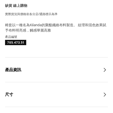
缺貨 線上購物
實際貨況與價格依各分店/通路標示為準
椅套以一種名為Kilanda的聚酯纖維布料製造。 紋理和混色效果賦
予布料明亮感，觸感華麗高雅
產品編號
705.473.51
產品資訊
尺寸