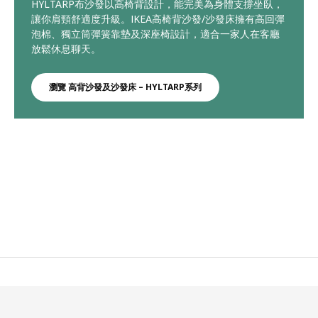
HYLTARP布沙發以高椅背設計，能完美為身體支撐坐臥，
讓你肩頸舒適度升級。IKEA高椅背沙發/沙發床擁有高回彈
泡棉、獨立筒彈簧靠墊及深座椅設計，適合一家人在客廳
放鬆休息聊天。
瀏覽 高背沙發及沙發床 – HYLTARP系列