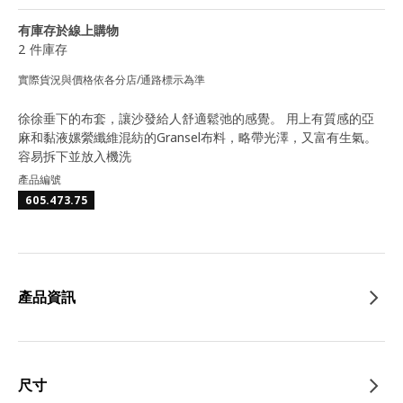
有庫存於線上購物
2 件庫存
實際貨況與價格依各分店/通路標示為準
徐徐垂下的布套，讓沙發給人舒適鬆弛的感覺。 用上有質感的亞
麻和黏液嫘縈纖維混紡的Gransel布料，略帶光澤，又富有生氣。
容易拆下並放入機洗
產品編號
605.473.75
產品資訊
尺寸