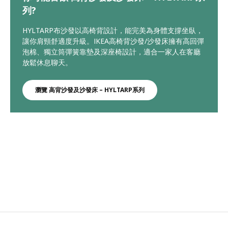
列?
HYLTARP布沙發以高椅背設計，能完美為身體支撐坐臥，
讓你肩頸舒適度升級。IKEA高椅背沙發/沙發床擁有高回彈
泡棉、獨立筒彈簧靠墊及深座椅設計，適合一家人在客廳
放鬆休息聊天。
瀏覽 高背沙發及沙發床 – HYLTARP系列