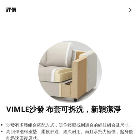
評價
VIMLE沙發 布套可拆洗，新穎潔淨
沙發有多種組合搭配方式，讓你輕鬆找到適合的絕佳組合及尺寸。
高回彈泡棉座墊，柔軟舒適、經久耐用。而且承托力極佳，起身後
能迅速回復原狀。