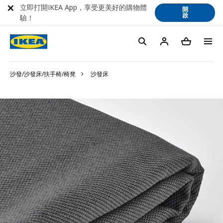
立即打開IKEA App，享受更美好的購物體
開
啟
驗！
沙發/沙發床/扶手椅/椅凳
沙發床