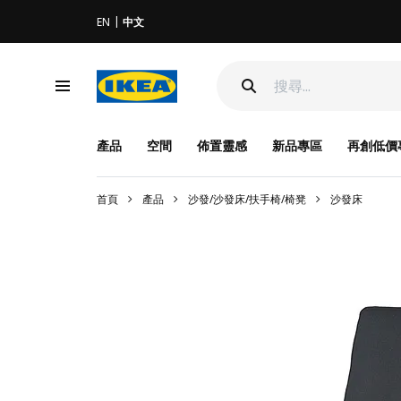
EN
中文
產品
空間
佈置靈感
新品專區
再創低價
首頁
產品
沙發/沙發床/扶手椅/椅凳
沙發床