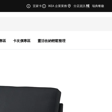
宜家卡
IKEA 企業業務
分店資訊
瑞典餐廳
專區
卡友價專區
靈活收納輕鬆整理