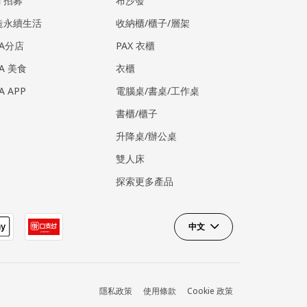
才招募
布沙發
造永續生活
收納櫃/櫃子/層架
EA分店
PAX 衣櫃
EA 美食
衣櫃
EA APP
電腦桌/書桌/工作桌
書櫃/櫃子
升降桌/辦公桌
雙人床
探索更多產品
中文
隱私政策
使用條款
Cookie 政策