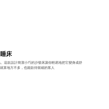
是睡床
產品。這款設計簡潔小巧的沙發床讓你輕易地把它變身成舒
，就算地方不多，也能款待留縮的客人