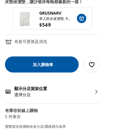
床墊保潔墊，讓沙發床每晚都像新的一樣！
GRUSNARV
KLEIN
單人防水保潔墊, 90x200 公分
$
549
$
599
布套可更換及清洗
加入購物車
顯示分店貨架位置
選擇分店
有庫存於線上購物
5 件庫存
實際貨況與價格依各分店/通路標示為準