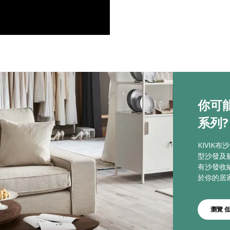
你可能
系列?
KIVIK
型沙發及
有沙發收
於你的居
瀏覽 低