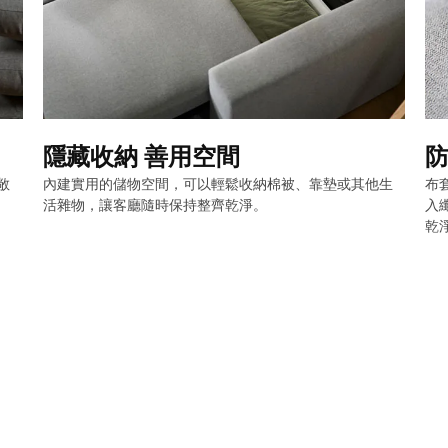
隱藏收納 善用空間
防
敞
內建實用的儲物空間，可以輕鬆收納棉被、靠墊或其他生
布
活雜物，讓客廳隨時保持整齊乾淨。
入
乾