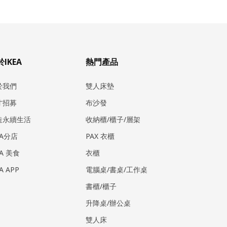
IKEA
熱門產品
於我們
雙人床墊
才招募
布沙發
造永續生活
收納櫃/櫃子/層架
EA分店
PAX 衣櫃
EA 美食
衣櫃
EA APP
電腦桌/書桌/工作桌
書櫃/櫃子
升降桌/辦公桌
雙人床