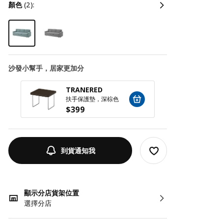
顏色
(2):
沙發小幫手，居家更加分
TRANERED
SILÄ
扶手保護墊，深棕色
扶手收
$
399
$
79
到貨通知我
顯示分店貨架位置
選擇分店