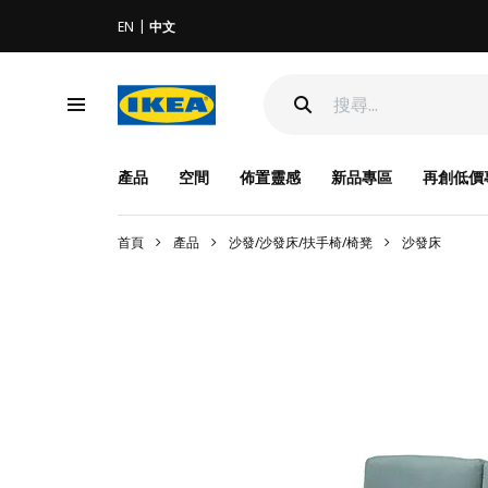
EN
中文
產品
空間
佈置靈感
新品專區
再創低價
首頁
產品
沙發/沙發床/扶手椅/椅凳
沙發床