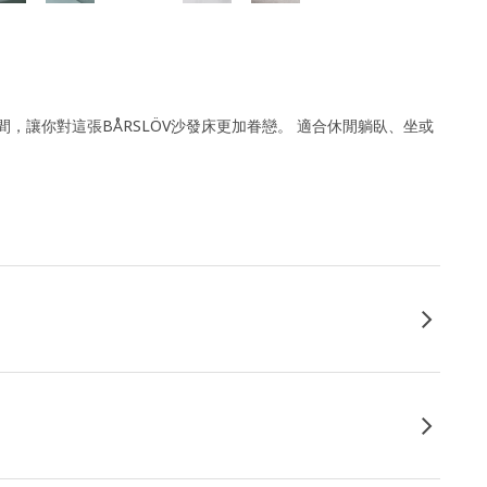
，讓你對這張BÅRSLÖV沙發床更加眷戀。 適合休閒躺臥、坐或