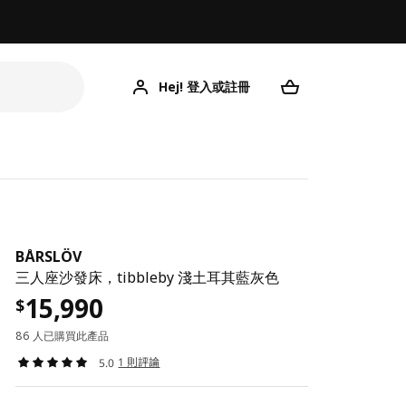
Hej! 登入或註冊
BÅRSLÖV
三人座沙發床，tibbleby 淺土耳其藍灰色
15,990
$
86 人已購買此產品
1 則評論
5.0