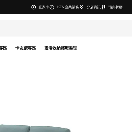
宜家卡
IKEA 企業業務
分店資訊
瑞典餐廳
專區
卡友價專區
靈活收納輕鬆整理