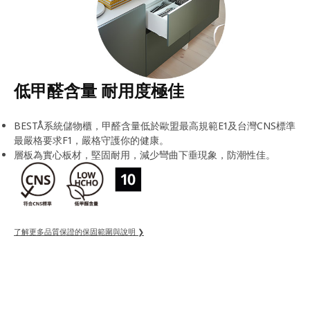
低甲醛含量 耐用度極佳
BESTÅ系統儲物櫃，甲醛含量低於歐盟最高規範E1及台灣CNS標準
最嚴格要求F1，嚴格守護你的健康。
層板為實心板材，堅固耐用，減少彎曲下垂現象，防潮性佳。
了解更多品質保證的保固範圍與說明 ❯