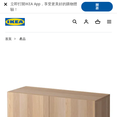
立即打開IKEA App，享受更美好的購物體
開
啟
驗！
首頁
產品